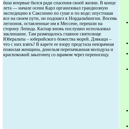
база
впервые бился ради спасения своей жизни. В конце
лета — начале осени Карл организовал грандиозную
экспедицию в Саксонию по суше и по воде; опустошая
все на своем пути, он подошел к Нордальбингии. Восемь
легионов, оставленные им в Мессене, перешли на
сторону Лепида. Каспар вновь послушно использовал
заклинание. Там размещалось главное святилище
Юберальты – юберийского божества морей. Дэвкаци –
что с них взять? В карете ее взору предстала невзрачная
пожилая женщина, донельзя перепачканная молодуха и
краснокожий закатонец со шрамом через переносицу.