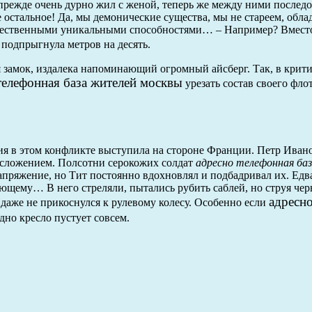
прежде очень дурно жил с женой, теперь же между ними послед
е остальное! Да, мы демонические существа, мы не стареем, обла
ественными уникальными способностями… – Например? Вместо
подпрыгнула метров на десять.
ся замок, издалека напоминающий огромный айсберг. Так, в кри
телефонная база жителей москвы
урезать состав своего фло
ия в этом конфликте выступила на стороне Франции. Петр Иван
осложением. Полсотни серокожих солдат
адресно телефонная ба
пряжение, но Тит постоянно вдохновлял и подбадривал их. Едва 
ющему… В него стреляли, пытались рубить саблей, но струя чер
адресн
 даже не прикоснулся к рулевому колесу. Особенно если
дно кресло пустует совсем.