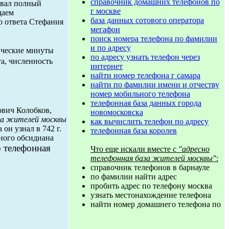
справочник домашних телефонов по
овал полный
г москве
даем
база данных сотового оператора
 ответа Стефания
мегафон
поиск номера телефона по фамилии
и по адресу
тические минуты
по адресу узнать телефон через
та, численность
интернет
найти номер телефона г самара
найти по фамилии имени и отчеству
номер мобильного телефона
телефонная база данных города
ович Колобков,
новомосковска
за жителей москвы
как вычислить телефон по адресу
он узнал в 742 г.
телефонная база королев
ного обсидиана
о телефонная
Что еще искали вместе с
"адресно
телефонная база жителей москвы"
:
справочник телефонов в барнауле
по фамилии найти адрес
пробить адрес по телефону москва
узнать местонахождение телефона
найти номер домашнего телефона по