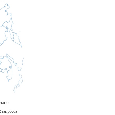
отано
2
запросов