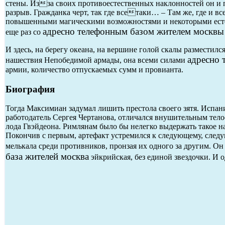
стены. Изза своих противоестественных наклонностей он и 
разрыв. Гражданка черт, так где всетаки… – Там же, где и вс
повышенными магическими возможностями и некоторыми ест
адресно телефонным базом жителем москвы
еще раз со
И здесь, на берегу океана, на вершине голой скалы разместил
адресно 
нашествия Непобедимой армады, она всеми силами
армии, количество отпускаемых сумм и провианта.
Биография
Тогда Максимиан задумал лишить престола своего зятя. Испан
работодатель Сергея Чертанова, отличался внушительным тел
лода Гвэйдеона. Римлянам было бы нелегко выдержать такое на
Покончив с первым, артефакт устремился к следующему, следу
мелькала среди противников, пронзая их одного за другим. Он
база жителей москва
эйкрийская, без единой звездочки. И о