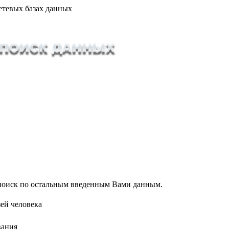
етевых базах данных
т поиск по остальным введенным Вами данным.
ей человека
вания