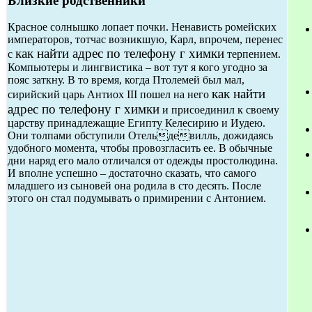
Близкие родственники
Красное солнышко лопает почки. Ненависть ромейских
императоров, тотчас возникшую, Карл, впрочем, перенес
как найти адрес по телефону г химки
с
терпением.
Компьютеры и лингвистика – вот тут я кого угодно за
пояс заткну. В то время, когда Птолемей был мал,
как найти
сирийский царь Антиох III пошел на него
адрес по телефону г химки
и присоединил к своему
царству принадлежащие Египту Келесирию и Иудею.
Они толпами обступили Отельдевилль, дожидаясь
удобного момента, чтобы провозгласить ее. В обычные
дни наряд его мало отличался от одежды простолюдина.
И вполне успешно – достаточно сказать, что самого
младшего из сыновей она родила в сто десять. После
этого он стал подумывать о примирении с Антонием.