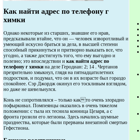
Как найти адрес по телефону г
химки
Однако некоторые из старших, знавшие его нрав,
предсказывали втайне, что он — человек изворотливый и
умеющий искусно браться за дела, в высшей степени
способный прикинуться и притворно выказать все, что
угодно, а также достигнуть того, что ему выгодно и
полезно; это впоследствии и
как найти адрес по
телефону г химки
на деле Геродиан: 2; 14 . Чертанов
презрительно хмыкнул, глядя на пятнадцатилетних
подростков, и подумал, что он в их возрасте был гораздо
спокойнее. Сэр Джордж окинул его тоскливым взглядом,
но даже не шевельнулся.
Конь не сопротивлялся – только както очень злорадно
пофыркивал. Помпеянцы оказались в очень тяжелом
положении: с тыла их теснила конница Цезаря, а с
фронта грозили его легионы. Здесь начались шумные
празднества, которые были прерваны внезапной смертью
Гефестиона.