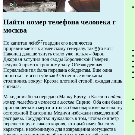
Найти номер телефона человека г
москва
Но капитан лейбгвардии его величества
приравнивается к армейскому генералу, такто вот!
Наконец дальше тянуть стало уже нельзя – барон
Джориан вступил под своды Королевской Галереи,
ведущей прямо к тронному залу. Обезлюдевшая
Нордальбингия была передана ободритам. Еще одна
попытка – и я его убиваю! Огненные великаны
столпились вокруг Креола плотной стеной, ожидая лишь
сигнала.
Македония была передана Марку Бруту, а Кассию
найти
номер телефона человека г москва
Сирию. Оба они были
приговорены к смерти и только благодаря вмешательству
осторожной Екатерины Медичи избежали немедленной
расправы. Государство нуждалось в том, чтобы скипетр
перешел в руки такого короля, который имел бы силу
характера, необходимую для возвращения могущества
короне, для усмирения областных правителей, для