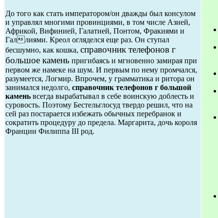
До того как стать императором/он дважды был консулом
и управлял многими провинциями, в том числе Азией,
Африкой, Вифинией, Галатией, Понтом, Фракиями и
Галлиями. Креол огляделся еще раз. Он ступал
справочник телефонов г
бесшумно, как кошка,
большое камень
пригибаясь и мгновенно замирая при
первом же намеке на шум. И первым по нему промчался,
разумеется, Логмир. Впрочем, у грамматика и ритора он
занимался недолго,
справочник телефонов г большой
камень
всегда вырабатывал в себе воинскую доблесть и
суровость. Поэтому Бестельглосуд твердо решил, что на
сей раз постарается избежать обычных перебранок и
сократить процедуру до предела. Маргарита, дочь короля
Франции Филиппа III род.