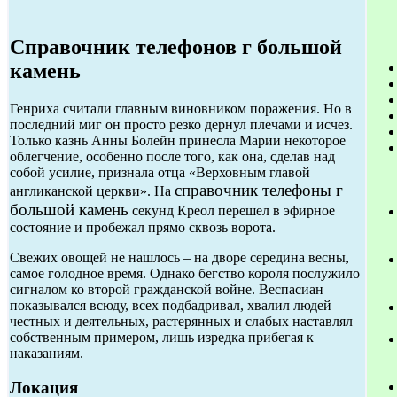
Справочник телефонов г большой
камень
Генриха считали главным виновником поражения. Но в
последний миг он просто резко дернул плечами и исчез.
Только казнь Анны Болейн принесла Марии некоторое
облегчение, особенно после того, как она, сделав над
собой усилие, признала отца «Верховным главой
справочник телефоны г
англиканской церкви». На
большой камень
секунд Креол перешел в эфирное
состояние и пробежал прямо сквозь ворота.
Свежих овощей не нашлось – на дворе середина весны,
самое голодное время. Однако бегство короля послужило
сигналом ко второй гражданской войне. Веспасиан
показывался всюду, всех подбадривал, хвалил людей
честных и деятельных, растерянных и слабых наставлял
собственным примером, лишь изредка прибегая к
наказаниям.
Локация