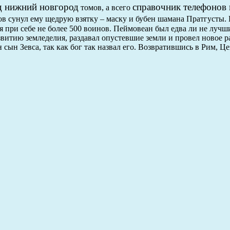
д нижний новгород
справочник телефонов
томов, а всего
в сунул ему щедрую взятку – маску и бубен шамана Пратгусты.
я при себе не более 500 воинов. Пеймовеан был едва ли не луч
звитию земледелия, раздавал опустевшие земли и провел новое р
 сын Зевса, так как бог так назвал его. Возвратившись в Рим, Це