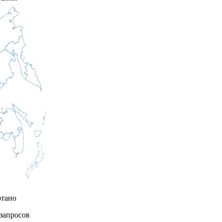
отано
запросов