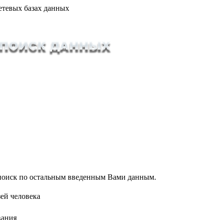
етевых базах данных
т поиск по остальным введенным Вами данным.
ей человека
вания