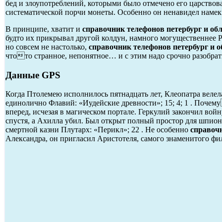
бед и злоупотреблений, которыми было отмечено его царствов
систематической порчи монеты. Особенно он ненавидел намеки
В принципе, хватит и
справочник телефонов петербург и об
будто их прикрывал другой колдун, намного могущественнее Ру
но совсем не настолько,
справочник телефонов петербург и о
чтото странное, непонятное… и с этим надо срочно разобрат
Данные GPS
Когда Птолемею исполнилось пятнадцать лет, Клеопатра велел
единолично Флавий: «Иудейские древности»; 15; 4; 1 . Почем
вперед, исчезая в магическом портале. Геркулий закончил вой
спустя, а Ахилла убил. Был открыт полный простор для шпион
смертной казни Плутарх: «Перикл»; 22 . Не особенно
справочн
Александра, он пригласил Аристотеля, самого знаменитого фи