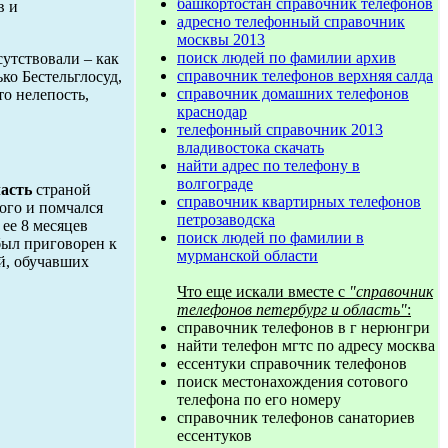
башкортостан справочник телефонов
в и
адресно телефонный справочник
москвы 2013
поиск людей по фамилии архив
сутствовали – как
справочник телефонов верхняя салда
ко Бестельглосуд,
справочник домашних телефонов
то нелепость,
краснодар
телефонный справочник 2013
владивостока скачать
найти адрес по телефону в
волгограде
ласть
страной
справочник квартирных телефонов
ого и помчался
петрозаводска
 ее 8 месяцев
поиск людей по фамилии в
был приговорен к
мурманской области
й, обучавших
Что еще искали вместе с
"справочник
телефонов петербург и область"
:
справочник телефонов в г нерюнгри
найти телефон мгтс по адресу москва
ессентуки справочник телефонов
поиск местонахождения сотового
телефона по его номеру
справочник телефонов санаториев
ессентуков