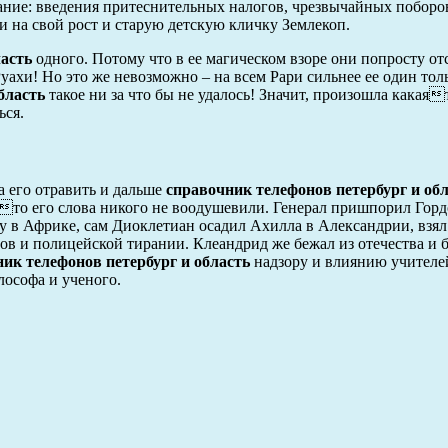
ание: введения притеснительных налогов, чрезвычайных поборо
 на свой рост и старую детскую кличку Землекоп.
ласть
одного. Потому что в ее магическом взоре они попросту от
ахи! Но это же невозможно – на всем Рари сильнее ее один толь
бласть
такое ни за что бы не удалось! Значит, произошла какая
ься.
а его отравить и дальше
справочник телефонов петербург и об
уто его слова никого не воодушевили. Генерал пришпорил Горд
ну в Африке, сам Диоклетиан осадил Ахилла в Александрии, взял
ов и полицейской тирании. Клеандрид же бежал из отечества и 
ик телефонов петербург и область
надзору и влиянию учителе
лософа и ученого.