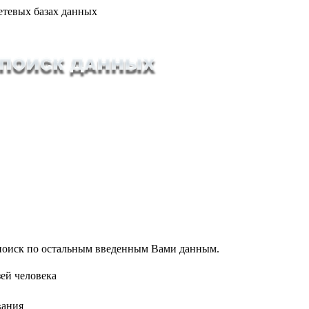
етевых базах данных
т поиск по остальным введенным Вами данным.
ей человека
вания