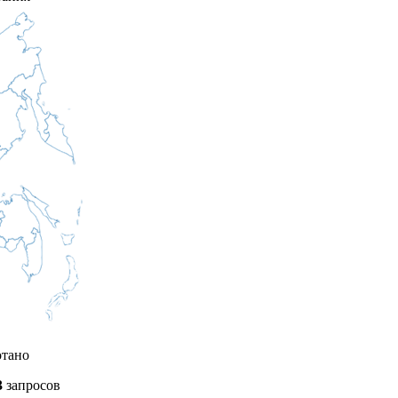
отано
3
запросов