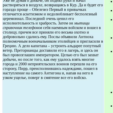
Уже не думая о добыче, он поднял руки и начал
растворяться в воздухе, возвращаясь в Кур. Да и будят его
гораздо проще – Обелезнэ Первый в привычках
отличается аскетизмом и недолюбливает бесполезный
церемониал. Последний очень ценил его
исполнительность и храбрость. Затем он
мытищи
справочник телефонов
себя наемным войском и вошел в
столицу, причем все приняли его весьма охотно и
добровольно сдались ему. Послы объявили Антиоха
полномочным военачальником этолийцев и пригласили в
Грецию. А дело капитана – устроить альдарее попутный
ветер. Преторианцы доставили его в лагерь, и здесь он
был провозглашен императором. Целью его был захват
добычи, но после того, как ему удалось взять многие
города и 2000 неприятельских воинов перешли на его
сторону, Пирр, преисполнившись надеждами, пошел в
наступление на самого Антигона и, напав на него в
узком ущелье, поверг в смятение все его войско.