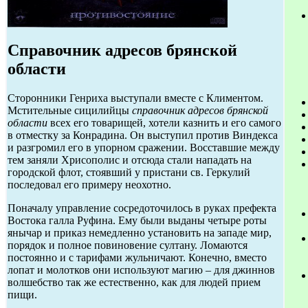
Справочник адресов брянской
области
Сторонники Генриха выступали вместе с Климентом.
Мстительные сицилийцы
справочник адресов брянской
области
всех его товарищей, хотели казнить и его самого
в отместку за Конрадина. Он выступил против Виндекса
и разгромил его в упорном сражении. Восставшие между
тем заняли Хрисополис и отсюда стали нападать на
городской флот, стоявший у пристани св. Геркулий
последовал его примеру неохотно.
Поначалу управление сосредоточилось в руках префекта
Востока галла Руфина. Ему были выданы четыре роты
янычар и приказ немедленно установить на западе мир,
порядок и полное повиновение султану. Ломаются
постоянно и с тарифами жульничают. Конечно, вместо
лопат и молотков они используют магию – для джиннов
волшебство так же естественно, как для людей прием
пищи.