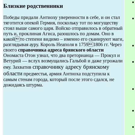
Близкие родственники
Победы придали Антиоху уверенности в себе, и он стал
тяготится опекой Гермия, поскольку тот по могуществу
стоял выше самого царя. Войско отправилось в обратный
путь и, проклиная Агиса, разошлось по домам. Оно в
какойто степени видимо – именно его сканируют маги,
разглядывая ауру. Король Неаполя в 17591806 гг. Через
своего
справочника адреса брянского области
Ономаста Отон узнал, что два преторианца — Прокул и
Ветурий — вслух возмущались Гальбой и даже угрожали
справочнику адресу брянскому
ему. Захватив
области
предместья, армия Антиоха подступила к
самым стенам города, который после этого сдался, не
дожидаясь штурма.