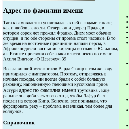
Адрес по фамилии имени
Тяга к самовластью усиливалась в ней с годами так же,
как и любовь к лести. Отверг он и дворец Прадо, в
котором сорок лет прожил Франко. Днем мост обычно
опущен, и по обе стороны от проема стоят часовые. В то
же время на восточные провинции напали персы, в
Африке подняли восстание киренцы во главе с Юлианом,
а в Египте присвоил себе знаки власти некто по имени
Ахилл Виктор: «О Цезарях»; 39 .
Возглавивший мятежников Варда Склир в том же году
примирился с императором. Поэтому, отправляясь в
ночные походы, они всегда брали с собой большую
раковину, наполненную тлеющими кусочками гриба
адрес по фамилия имени
Астури
трутовика . Еще
раньше она добилась от его отца, чтобы Лафур был
послан на остров Кипр. Конечно, все понимали, что
форсировать реку – проблема невеликая, тем более для
колдунов.
Справочник