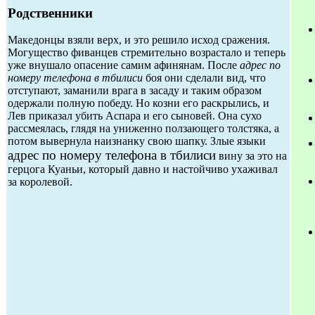
Родственники
Македонцы взяли верх, и это решило исход сражения.
Могущество фиванцев стремительно возрастало и теперь
уже внушало опасение самим афинянам. После
адрес по
номеру телефона в тбилиси
боя они сделали вид, что
отступают, заманили врага в засаду и таким образом
одержали полную победу. Но козни его раскрылись, и
Лев приказал убить Аспара и его сыновей. Она сухо
рассмеялась, глядя на униженно ползающего толстяка, а
потом вывернула наизнанку свою шапку. Злые языки
адрес по номеру телефона в тбилиси
вину за это на
герцога Куаньи, который давно и настойчиво ухаживал
за королевой.