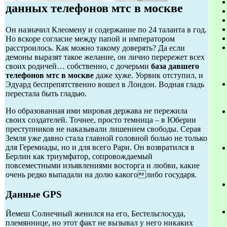
данных телефонов мтс в москве
Он назначил Клеомену и содержание по 24 таланта в год.
Но вскоре согласие между папой и императором
расстроилось. Как можно такому доверять? Да если
демоны выразят такое желание, он лично перережет всех
своих родичей… собственно, с дочерьми
база давшего
телефонов мтс в москве
даже хуже. Уорвик отступил, и
Эдуард беспрепятственно вошел в Лондон. Водная гладь
перестала быть гладью.
Но образованная ими мировая держава не пережила
своих создателей. Точнее, просто темница – в Юберии
преступников не наказывали лишением свободы. Серая
Земля уже давно стала главной головной болью не только
для Геремиады, но и для всего Рари. Он возвратился в
Берлин как триумфатор, сопровождаемый
повсеместными изъявлениями восторга и любви, какие
очень редко выпадали на долю какоголибо государя.
Данные GPS
Йемеш Солнечный женился на его, Бестельглосуда,
племяннице, но этот факт не вызывал у него никаких