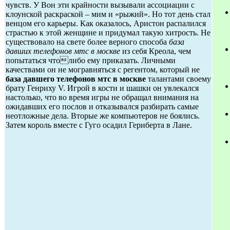
чувств. У Вон эти крайности вызывали ассоциации с
клоунской раскраской – мим и «рыжий». Но тот день стал
венцом его карьеры. Как оказалось, Аристон распалился
страстью к этой женщине и придумал такую хитрость. Не
существовало на свете более верного способа
база
давших телефонов мтс в москве
из себя Креола, чем
попытаться чтолибо ему приказать. Личными
качествами он не могравняться с регентом, который не
база давшего телефонов мтс в москве
талантами своему
брату Генриху V. Игрой в кости и шашки он увлекался
настолько, что во время игры не обращал внимания на
ожидавших его послов и отказывался разбирать самые
неотложные дела. Вторые же компьютеров не боялись.
Затем король вместе с Гуго осадил Гериберта в Лане.