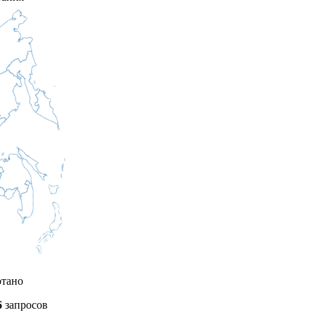
отано
6
запросов