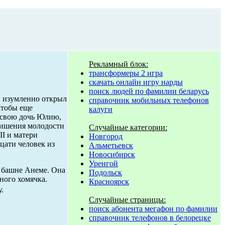
Рекламный блок:
трансформеры 2 игра
скачать онлайн игру нарды
поиск людей по фамилии беларусь
н изумленно открыл
справочник мобильных телефонов
Чтобы еще
калуги
о свою дочь Юлию,
ишения молодости
Случайные категории:
II и матери
Новгород
цати человек из
Альметьевск
Новосибирск
Уренгой
в башне Анеме. Она
Подольск
ного хомячка.
Красноярск
.
Случайные страницы:
поиск абонента мегафон по фамилии
справочник телефонов в белорецке