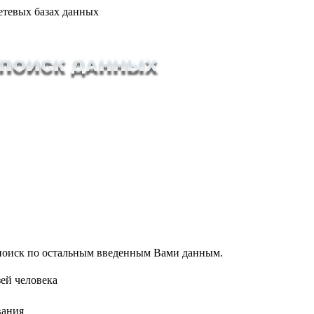
етевых базах данных
т поиск по остальным введенным Вами данным.
ей человека
вания