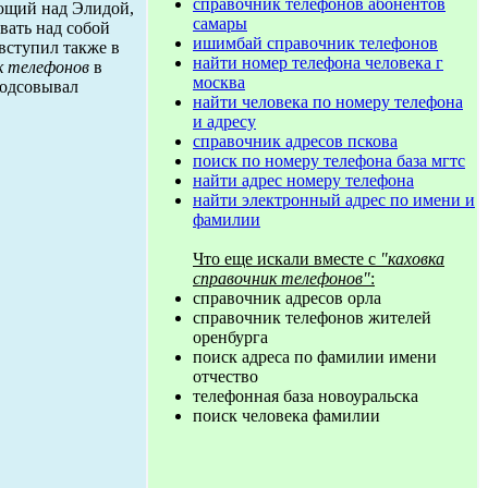
справочник телефонов абонентов
ующий над Элидой,
самары
вать над собой
ишимбай справочник телефонов
вступил также в
найти номер телефона человека г
к телефонов
в
москва
подсовывал
найти человека по номеру телефона
и адресу
справочник адресов пскова
поиск по номеру телефона база мгтс
найти адрес номеру телефона
найти электронный адрес по имени и
фамилии
Что еще искали вместе с
"каховка
справочник телефонов"
:
справочник адресов орла
справочник телефонов жителей
оренбурга
поиск адреса по фамилии имени
отчество
телефонная база новоуральска
поиск человека фамилии