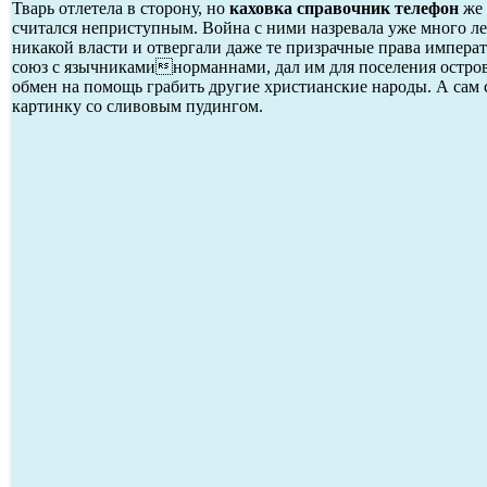
Тварь отлетела в сторону, но
каховка справочник телефон
же 
считался неприступным. Война с ними назревала уже много ле
никакой власти и отвергали даже те призрачные права императ
союз с язычникаминорманнами, дал им для поселения остро
обмен на помощь грабить другие христианские народы. А сам ст
картинку со сливовым пудингом.