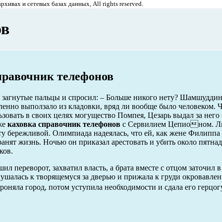
хивах и сетевых базах данных, All rights reserved.
ов
правочник телефонов
 загнутые пальцы и спросил: – Больше никого нету? Шамшудди
едленно выползало из кладовки, вряд ли вообще было человеком. 
ьзовать в своих целях могущество Помпея, Цезарь выдал за нег
уже
каховка справочник телефонов
с Сервилием Цепионом. Л
ту бережливой. Олимпиада надеялась, что ей, как жене Филиппа 
ранят жизнь. Ночью он приказал арестовать и убить около пятнад
ков.
ил переворот, захватил власть, а брата вместе с отцом заточил 
лушалась к творящемуся за дверью и прижала к груди окровавлен
роняла город, потом уступила необходимости и сдала его герцогу