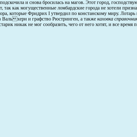
подскочила и снова бросилась на магов. Этот город, господств
т, так как могущественные ломбардские города не хотели призна
ора, которые Фридрих I утвердил по констанскому миру. Лотарь 
в Вальхерн и графство Рюстринген, а также
каховка справочни
арик никак не мог сообразить, чего от него хотят, и все время 