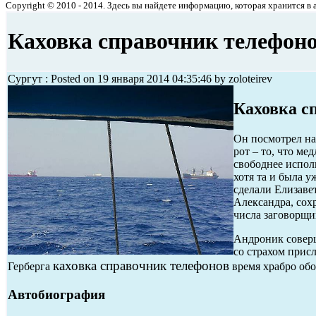
Copyright © 2010 - 2014. Здесь вы найдете информацию, которая хранится в ар
Каховка справочник телефон
Сургут : Posted on 19 января 2014 04:35:46 by zoloteirev
Каховка с
Он посмотрел на
рот – то, что м
свободнее испол
хотя та и была 
сделали Елизаве
Александра, сох
числа заговорщи
Андроник соверш
со страхом прис
каховка справочник телефонов
Герберга
время храбро обо
Автобиография