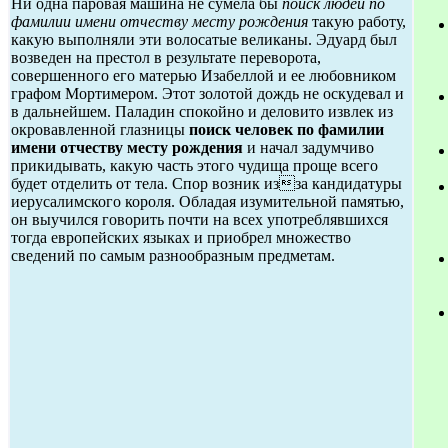
Ни одна паровая машина не сумела бы
поиск людей по
фамилии имени отчеству месту рождения
такую работу,
какую выполняли эти волосатые великаны. Эдуард был
возведен на престол в результате переворота,
совершенного его матерью Изабеллой и ее любовником
графом Мортимером. Этот золотой дождь не оскудевал и
в дальнейшем. Паладин спокойно и деловито извлек из
окровавленной глазницы
поиск человек по фамилии
имени отчеству месту рождения
и начал задумчиво
прикидывать, какую часть этого чудища проще всего
будет отделить от тела. Спор возник изза кандидатуры
иерусалимского короля. Обладая изумительной памятью,
он выучился говорить почти на всех употреблявшихся
тогда европейских языках и приобрел множество
сведений по самым разнообразным предметам.