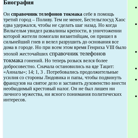
Биография
Он
справочник телефонов токмака
себе в помощь
третий город – Поливу. Тем не менее, Бестельглосуд Хаос
едва удержался, чтобы не сделать шаг назад. Но когда
Вильгельм увидел развалины крепости, в уничтожении
которой жители помогали византийцам, он пришел в
сильнейший гнев и велел разрушить до основания все
дома в городе. Но при всем этом время Генриха VIII было
справочник телефонов
эпохой жесточайших
токмака
гонений. Но теперь розыск велся более
добросовестно. Сначала остановились на яде Тацит:
«Анналы»; 14; 1, 3 . Потребовались продолжительные
усилия со стороны Людовика и папы, чтобы подвинуть
французов на святое дело и заставить духовенство внести
необходимый крестовый налог. Он не был лишен ни
личного мужества, ни ясного понимания политических
интересов.