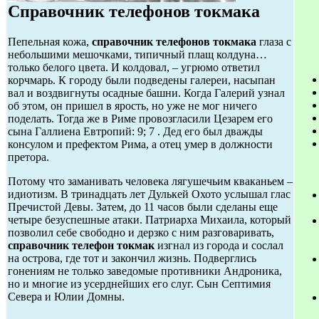
Справочник телефонов токмака
Пепельная кожа,
справочник телефонов токмака
глаза с
небольшими мешочками, типичный плащ колдуна…
только белого цвета. И колдовал, – угрюмо ответил
корчмарь. К городу были подведены галереи, насыпан
вал и воздвигнуты осадные башни. Когда Галерий узнал
об этом, он пришел в ярость, но уже не мог ничего
поделать. Тогда же в Риме провозгласили Цезарем его
сына Галлиена Евтропий: 9; 7 . Дед его был дважды
консулом и префектом Рима, а отец умер в должности
претора.
Потому что заманивать человека лягушечьим кваканьем –
идиотизм. В тринадцать лет Дулькей Охото услышал глас
Пречистой Девы. Затем, до 11 часов были сделаны еще
четыре безуспешные атаки. Патриарха Михаила, который
позволил себе свободно и дерзко с ним разговаривать,
справочник телефон токмак
изгнал из города и сослал
на острова, где тот и закончил жизнь. Подверглись
гонениям не только заведомые противники Андроника,
но и многие из усерднейших его слуг. Сын Септимия
Севера и Юлии Домны.