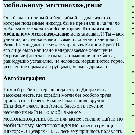
мобильному местонахождение
Она была католичкой и бельгийкой — два качества,
которые подданные никогда бы не признали в
найти по
мобильном местонахождение
короля. Кто
найти по
мобильному местонахождение
меня замещать?! Ты – моя
ученица, а следовательно – самый логичный кандидат!
Разве Шамшуддин не может управлять Камнем Врат? На
его лице было написано непередаваемое облегчение.
Огромные фасетчатые глаза, занимающие поллица,
равнодушно уставились на человека, морщинистое горло,
иссеченное шрамами и рубцами, мелко задрожало.
Автобиография
Помпей разбил лагерь неподалеку от Диррахия на
высоком месте, где корабли могли без особого труда
приставать к берегу. Вскоре Роман вновь вручил
Никифору власть над Азией. Здесь он в течение
найти по мобильному
нескольких
местонахождение
найти по
более или менее успешно
мобильному местонахождение
набеги германцев
Виктор: «О Цезарях»; 33 . Здесь ему пришлось подавлять