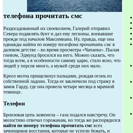
телефона прочитать смс
Раздосадованный их своеволием, Галерий отправил
Севера подавлять бунт и дал ему легионы, воевавшие
прежде под началом Максимиана. Ну, правда, еще она
однажды
найти по номеру телефона прочитать смс
в
далеком детстве – во время просмотра «Чапаева». Пылая
гневом, Эдмунд бросился на него. Можно сказать, что
тогда всем, а в особенности самому царю, стало ясно, что
людей у персов много, а мужей среди них мало.
Креол молча прищелкнул пальцами, рождая огонь из
собственной ладони. Тогда ее заключили под стражу в
замок Гарду, где она провела четыре месяца в мрачной
темнице.
Телефон
Бронзовая цепь зазвенела – гала подался навстречу. Он
милостиво отвечал горожанам, но тогда же распорядился
найти по номеру телефона прочитать смс
всех
зачинщиков восстания, которые не успели бежать, и