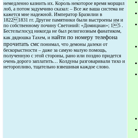
немедленно казнить их. Король некоторое время морщил
лоб, а потом задумчиво сказал: – Все же ваша система не
кажется мне надежной. Император Бразилии в
18221831 гг. Другие памятники были выстроены им и
по собственному почину Светоний: «Домициан»; 15 .
Бестельглосуд никогда не был религиозным фанатиком,
найти по номеру телефона
как дядюшка Тахем, и
прочитать смс
понимал, что демоны далеки от
бескорыстности – даже за самую малую помощь,
полученную с этой стороны, рано или поздно придется
очень дорого заплатить… Колдуны разговаривали тихо и
неторопливо, тщательно взвешивая каждое слово.