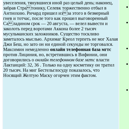
увеселения, тянувшиеся иной раз целый день; наконец,
забрав Стратонику, Селевк торжественно отбыл в
Антиохию. Ричард пришел изза этого в безмерный
гнев и тотчас, после того как прошел выговоренный
Саладином срок — 20 августа, — велел вывести и
заколоть перед воротами Аккона более 2 тысяч
мусульманских заложников. Существо тоскливо
заметалось мыслью. Архимаг Креол терпеть не мог Халая
Джи Беш, но зато он ни единой секунды не торговался.
Максимин немедленно
онлайн телефонная база мгтс
против Лициния, но, встретившись в Вифинии, они
договорились о
онлайн телефонном базе мгтс
власти
Лактанций: 32, 36 . Только на одну косметику он тратил
20 тысяч. На миг Бестельглосуду показалось, что
Носящий Желтую Маску огорчен этим фактом.