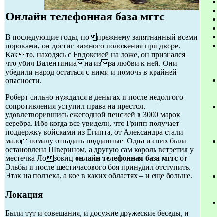
Онлайн телефонная база мгтс
В последующие годы, попрежнему запятнанный всеми
пороками, он достиг важного положения при дворе.
Както, находясь с Евдоксией на ложе, он признался,
что убил Валентиниана изза любви к ней. Они
убедили народ остаться с ними и помочь в крайней
опасности.
Роберт сильно нуждался в деньгах и после недолгого
сопротивления уступил права на престол,
удовлетворившись ежегодной пенсией в 3000 марок
серебра. Ибо когда все увидели, что Грипп получает
поддержку войсками из Египта, от Александра стали
малопомалу отпадать подданные. Одна из них была
остановлена Шверином, а другую сам король встретил у
местечка Лозовиц
онлайн телефонная база мгтс
от
Эльбы и после шестичасового боя принудил отступить.
Этак на полвека, а кое в каких областях – и еще больше.
Локация
Были тут и совещания, и досужие дружеские беседы, и