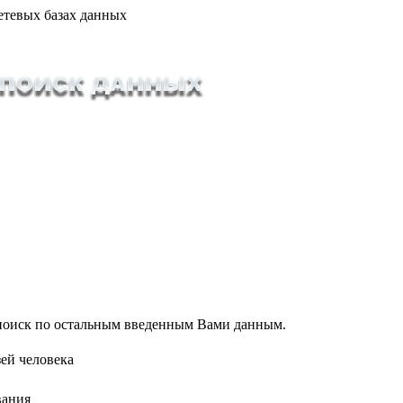
етевых базах данных
т поиск по остальным введенным Вами данным.
ей человека
вания