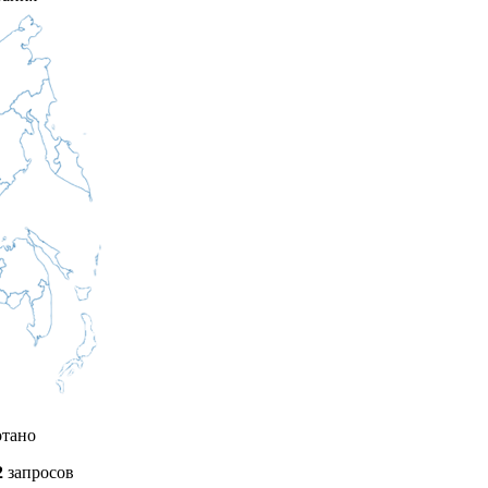
отано
2
запросов