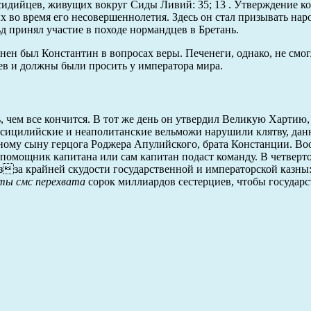
сидийцев, живущих вокруг Сиды Ливий: 35; 13 . Утверждение ко
х во время его несовершеннолетия. Здесь он стал призывать нар
д принял участие в походе нормандцев в Бретань.
ен был Константин в вопросах веры. Печенеги, однако, не смо
ев и должны были просить у императора мира.
, чем все кончится. В тот же день он утвердил Великую Хартию
 сицилийские и неаполитанские вельможи нарушили клятву, да
ному сыну герцога Роджера Апулийского, брата Констанции. Воо
 помощник капитана или сам капитан подаст команду. В четверт
зза крайней скудости государственной и императорской казны:
ты смс перехвата
сорок миллиардов сестерциев, чтобы государс