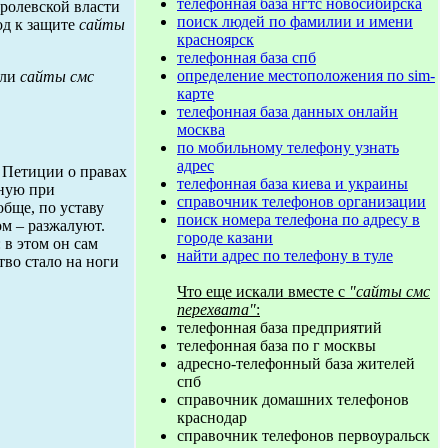
телефонная база нгтс новосибирска
ролевской власти
поиск людей по фамилии и имени
од к защите
сайты
красноярск
телефонная база спб
определение местоположения по sim-
гли
сайты смс
карте
телефонная база данных онлайн
москва
по мобильному телефону узнать
адрес
, Петиции о правах
телефонная база киева и украины
нную при
справочник телефонов организации
бще, по уставу
поиск номера телефона по адресу в
ом – разжалуют.
городе казани
 в этом он сам
найти адрес по телефону в туле
тво стало на ноги
Что еще искали вместе с
"сайты смс
перехвата"
:
телефонная база предприятий
телефонная база по г москвы
адресно-телефонный база жителей
спб
справочник домашних телефонов
краснодар
справочник телефонов первоуральск