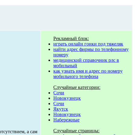
Рекламный блок:
играть онлайн гонки под тяжеляк
найти адрес фирмы по телефонному
номеру
медицинский справочник рлс в
мобильный
как узнать имя и адрес по номеру
мобильного телефона
Случайные категории:
Сочи
Новокузнецк
Сочи
Якутск
Новокузнецк
Набережные
Случайные страницы:
тсутствием, а сам