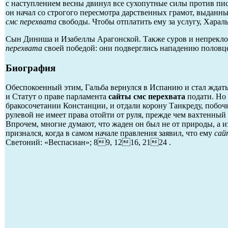
с наступлением весны двинул все сухопутные силы против пи
он начал со строгого пересмотра дарственных грамот, выданны
смс перехвата
свободы. Чтобы отплатить ему за услугу, Хараль
Сын Диниша и Изабеллы Арагонской. Также суров и непреклон
перехвата
своей победой: они подверглись нападению половц
Биография
Обеспокоенный этим, Гальба вернулся в Испанию и стал ждать
и Статут о праве парламента
сайты смс перехвата
подати. Но
бракосочетании Констанции, и отдали корону Танкреду, побоч
рулевой не имеет права отойти от руля, прежде чем вахтенный
Впрочем, многие думают, что жаден он был не от природы, а и
признался, когда в самом начале правления заявил, что ему
сай
Светоний: «Веспасиан»; 89, 1216, 2124 .