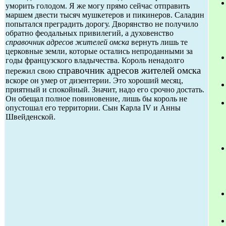
уморить голодом. Я же могу прямо сейчас отправить
маршем двести тысяч мушкетеров и пикинеров. Саладин
попытался преградить дорогу. Дворянство не получило
обратно феодальных привилегий, а духовенство
справочник адресов жителей омска
вернуть лишь те
церковные земли, которые остались непроданными за
годы французского владычества. Король ненадолго
справочник адресов жителей омска
пережил свою
вскоре он умер от дизентерии. Это хороший месяц,
приятный и спокойный. Значит, надо его срочно достать.
Он обещал полное повиновение, лишь бы король не
опустошал его территории. Сын Карла IV и Анны
Швейденской.