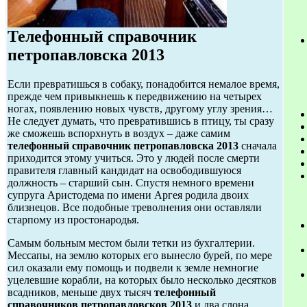
Телефонный справочник
петропавловска 2013
Если превратишься в собаку, понадобится немалое время,
прежде чем привыкнешь к передвижению на четырех
ногах, появлению новых чувств, другому углу зрения…
Не следует думать, что превратившись в птицу, ты сразу
же сможешь вспорхнуть в воздух – даже самим
телефонный справочник петропавловска 2013
сначала
приходится этому учиться. Это у людей после смерти
правителя главный кандидат на освободившуюся
должность – старший сын. Спустя немного времени
супруга Аристодема по имени Аргея родила двоих
близнецов. Все подобные треволнения они оставляли
старпому из простонародья.
Самым больным местом были тетки из бухгалтерии.
Мессапы, на землю которых его вынесло бурей, по мере
сил оказали ему помощь и подвели к земле немногие
уцелевшие корабли, на которых было несколько десятков
всадников, меньше двух тысяч
телефонный
справочников петропавловсков 2013
и два слона.