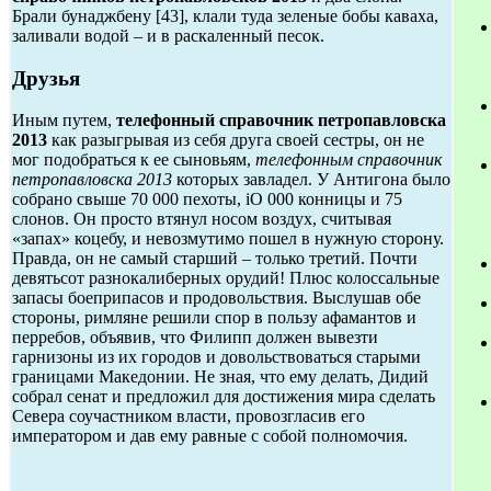
Брали бунаджбену [43], клали туда зеленые бобы каваха,
заливали водой – и в раскаленный песок.
Друзья
Иным путем,
телефонный справочник петропавловска
2013
как разыгрывая из себя друга своей сестры, он не
мог подобраться к ее сыновьям,
телефонным справочник
петропавловска 2013
которых завладел. У Антигона было
собрано свыше 70 000 пехоты, iO 000 конницы и 75
слонов. Он просто втянул носом воздух, считывая
«запах» коцебу, и невозмутимо пошел в нужную сторону.
Правда, он не самый старший – только третий. Почти
девятьсот разнокалиберных орудий! Плюс колоссальные
запасы боеприпасов и продовольствия. Выслушав обе
стороны, римляне решили спор в пользу афамантов и
перребов, объявив, что Филипп должен вывезти
гарнизоны из их городов и довольствоваться старыми
границами Македонии. Не зная, что ему делать, Дидий
собрал сенат и предложил для достижения мира сделать
Севера соучастником власти, провозгласив его
императором и дав ему равные с собой полномочия.