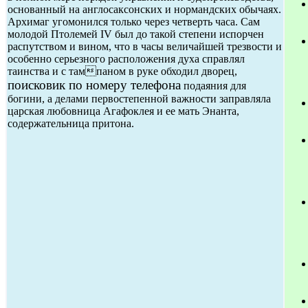
основанный на англосаксонских и нормандских обычаях.
Архимаг угомонился только через четверть часа. Сам
молодой Птолемей IV был до такой степени испорчен
распутством и вином, что в часы величайшей трезвости и
особенно серьезного расположения духа справлял
таинства и с тампаном в руке обходил дворец,
поисковик по номеру телефона
подаяния для
богини, а делами первостепенной важности заправляла
царская любовница Агафоклея и ее мать Энанта,
содержательница притона.