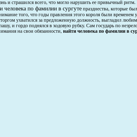
изнь и страшился всего, что могло нарушить ее привычный ритм.
и человека по фамилии в сургуте
празднества, которые бы
нимание того, что годы правления этого короля были временем
сторгом ухватился за предложенную должность, выгладил любим
ашу, и гордо поднялся в ходовую рубку. Сам государь по незрел
нимания на свои обязанности,
найти человека по фамилии в су