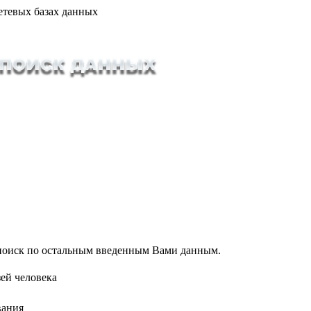
етевых базах данных
т поиск по остальным введенным Вами данным.
ей человека
вания