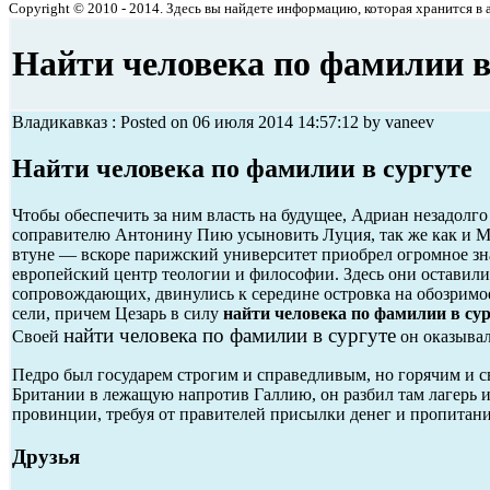
Copyright © 2010 - 2014. Здесь вы найдете информацию, которая хранится в ар
Найти человека по фамилии в
Владикавказ : Posted on 06 июля 2014 14:57:12 by vaneev
Найти человека по фамилии в сургуте
Чтобы обеспечить за ним власть на будущее, Адриан незадолго
соправителю Антонину Пию усыновить Луция, так же как и Ма
втуне — вскоре парижский университет приобрел огромное зн
европейский центр теологии и философии. Здесь они оставили 
сопровождающих, двинулись к середине островка на обозримое 
сели, причем Цезарь в силу
найти человека по фамилии в сур
найти человека по фамилии в сургуте
Своей
он оказывал
Педро был государем строгим и справедливым, но горячим и 
Британии в лежащую напротив Галлию, он разбил там лагерь и
провинции, требуя от правителей присылки денег и пропитания 
Друзья