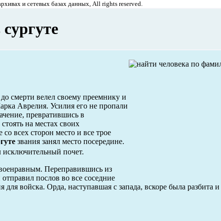
хивах и сетевых базах данных, All rights reserved.
 сургуте
 до смерти велел своему преемнику и
рка Аврелия. Усилия его не пропали
ачение, превратившись в
стоять на местах своих
со всех сторон место и все трое
гуте
звания занял место посередине.
 исключительный почет.
своенравным. Переправившись из
 отправил послов во все соседние
для войска. Орда, наступавшая с запада, вскоре была разбита и 