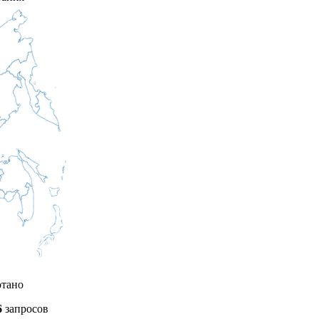
отано
6
запросов