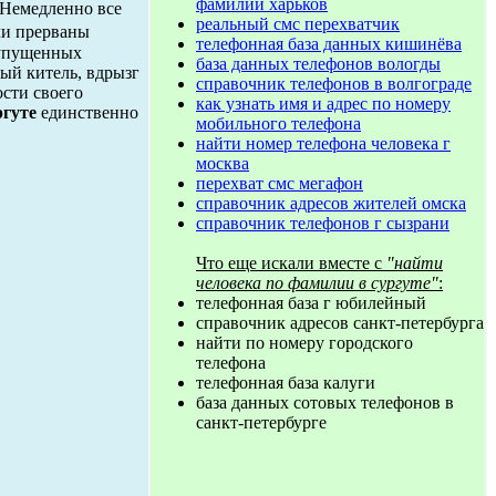
фамилии харьков
 Немедленно все
реальный смс перехватчик
ли прерваны
телефонная база данных кишинёва
 упущенных
база данных телефонов вологды
ый китель, вдрызг
справочник телефонов в волгограде
ости своего
как узнать имя и адрес по номеру
ргуте
единственно
мобильного телефона
найти номер телефона человека г
москва
перехват смс мегафон
справочник адресов жителей омска
справочник телефонов г сызрани
Что еще искали вместе с
"найти
человека по фамилии в сургуте"
:
телефонная база г юбилейный
справочник адресов санкт-петербурга
найти по номеру городского
телефона
телефонная база калуги
база данных сотовых телефонов в
санкт-петербурге