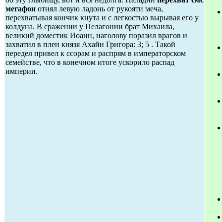
мегафон
отнял левую ладонь от рукояти меча,
перехватывая кончик кнута и с легкостью вырывая его у
колдуна. В сражении у Пелагонии брат Михаила,
великий доместик Иоанн, наголову поразил врагов и
захватил в плен князя Ахайи Григора: 3; 5 . Такой
передел привел к ссорам и распрям в императорском
семействе, что в конечном итоге ускорило распад
империи.