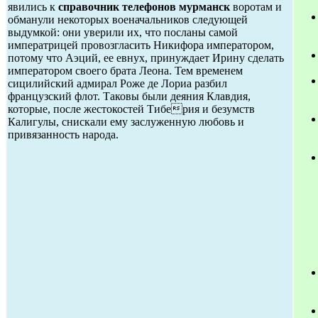
явились к
справочник телефонов мурманск
воротам и
обманули некоторых военачальников следующей
выдумкой: они уверили их, что посланы самой
императрицей провозгласить Никифора императором,
потому что Аэций, ее евнух, принуждает Ирину сделать
императором своего брата Леона. Тем временем
сицилийский адмирал Роже де Лориа разбил
французский флот. Таковы были деяния Клавдия,
которые, после жестокостей Тиберия и безумств
Калигулы, снискали ему заслуженную любовь и
привязанность народа.