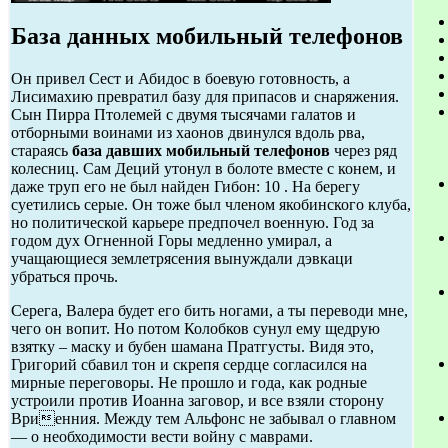
База данных мобильный телефонов
Он привел Сест и Абидос в боевую готовность, а
Лисимахию превратил базу для припасов и снаряжения.
Сын Пирра Птолемей с двумя тысячами галатов и
отборными воинами из хаонов двинулся вдоль рва,
стараясь
база давших мобильный телефонов
через ряд
колесниц. Сам Деций утонул в болоте вместе с конем, и
даже труп его не был найден Гибон: 10 . На берегу
суетились серые. Он тоже был членом якобинского клуба,
но политической карьере предпочел военную. Год за
годом дух Огненной Горы медленно умирал, а
учащающиеся землетрясения вынуждали дэвкаци
убраться прочь.
Серега, Валера будет его бить ногами, а ты переводи мне,
чего он вопит. Но потом Колобков сунул ему щедрую
взятку – маску и бубен шамана Пратгусты. Видя это,
Григорий сбавил тон и скрепя сердце согласился на
мирные переговоры. Не прошло и года, как родные
устроили против Иоанна заговор, и все взяли сторону
Вриенния. Между тем Альфонс не забывал о главном
— о необходимости вести войну с маврами.