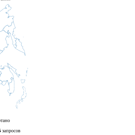
отано
5
запросов