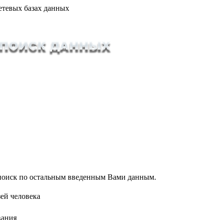
етевых базах данных
т поиск по остальным введенным Вами данным.
ей человека
вания