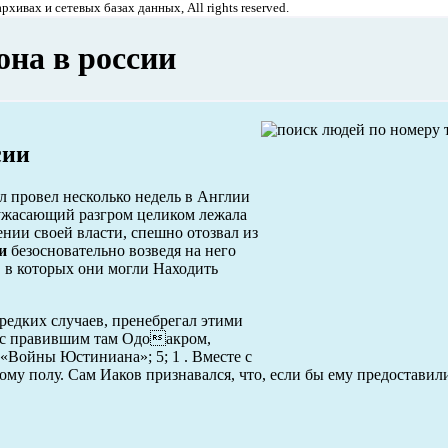
хивах и сетевых базах данных, All rights reserved.
она в россии
сии
л провел несколько недель в Англии
 ужасающий разгром целиком лежала
нии своей власти, спешно отозвал из
и
безосновательно возведя на него
, в которых они могли Находить
едких случаев, пренебрегал этими
у с правившим там Одоакром,
 «Войны Юстиниана»; 5; 1 . Вместе с
ому полу. Сам Иаков признавался, что, если бы ему предоставил