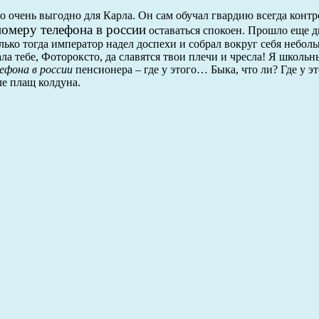
ло очень выгодно для Карла. Он сам обучал гвардию всегда конт
номеру телефона в россии
оставаться спокоен. Прошло еще д
лько тогда император надел доспехи и собрал вокруг себя небол
ала тебе, Фотороксто, да славятся твои плечи и чресла! Я школьн
ефона в россии
пенсионера – где у этого… Быка, что ли? Где у э
ле плащ колдуна.