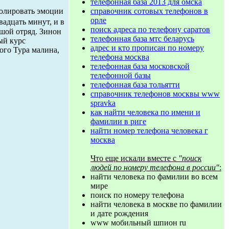
телефонная база 2013 для омска
справочник сотовых телефонов в
ролировать эмоции
орле
вадцать минут, и в
поиск адреса по телефону саратов
ьшой отряд. Зинон
телефонная база мтс беларусь
ый курс
адрес и кто прописан по номеру
того Тура малина,
телефона москва
телефонная база московской
телефонной базы
телефонная база тольятти
справочник телефонов москвы www
spravka
как найти человека по имени и
фамилии в риге
найти номер телефона человека г
москва
Что еще искали вместе с
"поиск
людей по номеру телефона в россии"
:
найти человека по фамилии во всем
мире
поиск по номеру телефона
найти человека в москве по фамилии
и дате рождения
www мобильный шпион ru