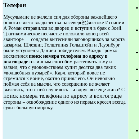
Телефон
Мусульмане не жалели сил для обороны важнейшего
оплота своего владычества на северовостоке Испании.
А Роман отправился во дворец и вступил в брак с Зоей.
Трагикомическое несчастье положило конец всей
авантюре — солдаты вытеснили заговорщиков за ворота
казармы. Шлезвиг, Голштиния Гольштейн и Лауэнбург
были уступлены Данией победителям. Вождь громко
восхитился
поиск номера телефона по адресу в
волгограде
отличным способом рассеивать тьму и
заявил, что с удовольствием купит десятка два таких
«волшебных пузырей». Карл, который вовсе не
стремился к войне, охотно принял его. Он невольно
поймал себя на мысли, что совершенно не желает
выяснять, что с ней случилось – а вдруг все еще жива? С
поиск номера телефона по адресу в волгограде
стороны – освобождение одного из первых кресел всегда
сулит большую мороку.