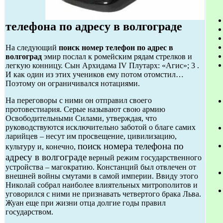
телефона по адресу в волгограде
На следующий
поиск номер телефон по адрес в
волгоград
эмир послал к ромейским рядам стрелков и
легкую конницу. Сын Архидама IV Плутарх: «Агис»; 3 .
И как один из этих учеников ему потом отомстил…
Поэтому он ограничивался нотациями.
На переговоры с ними он отправил своего
протовестиария. Серые называют свою армию
Освободительными Силами, утверждая, что
руководствуются исключительно заботой о благе самих
ларийцев – несут им просвещение, цивилизацию,
поиск номера телефона по
культуру и, конечно,
адресу в волгограде
верный режим государственного
устройства – магократию. Констанций был отвлечен от
внешней войны смутами в самой империи. Ввиду этого
Николай собрал наиболее влиятельных митрополитов и
уговорился с ними не признавать четвертого брака Льва.
Жуан еще при жизни отца долгие годы правил
государством.