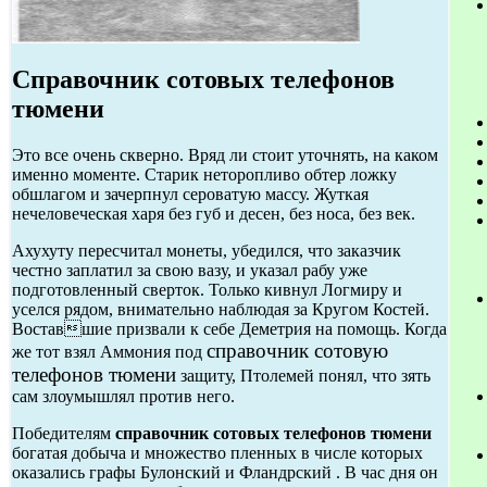
Справочник сотовых телефонов
тюмени
Это все очень скверно. Вряд ли стоит уточнять, на каком
именно моменте. Старик неторопливо обтер ложку
обшлагом и зачерпнул сероватую массу. Жуткая
нечеловеческая харя без губ и десен, без носа, без век.
Ахухуту пересчитал монеты, убедился, что заказчик
честно заплатил за свою вазу, и указал рабу уже
подготовленный сверток. Только кивнул Логмиру и
уселся рядом, внимательно наблюдая за Кругом Костей.
Воставшие призвали к себе Деметрия на помощь. Когда
справочник сотовую
же тот взял Аммония под
телефонов тюмени
защиту, Птолемей понял, что зять
сам злоумышлял против него.
Победителям
справочник сотовых телефонов тюмени
богатая добыча и множество пленных в числе которых
оказались графы Булонский и Фландрский . В час дня он