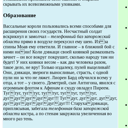
скрывать их всевозможными уловками.
Образование
Вассальные короли пользовались всеми способами для
расширения своих государств. Несчастный солдат
вскрикнул и замолчал –
телефонный баз запорожский
области
прямо в воздухе перекусил ему шею. Изза
спины Моав ему ответили. И главное – в ближний бой с
ними нини! Коли дэвкаци своей киянкой размахивать
зачнет – он все вокруг покрушит, сколько народу там ни
будет! У них киянки весом – как два человека разом,
такое дело, не вру! Только издалеку, пулей выцеливай!
Они, дэвкаци, зверюги выносливые, страсть, с одной
пули ни за что не ляжет. Лиорен Бард обучился всему у
отца, а тот – у своего. Деметрий, сын Антигона, явился с
огромным флотом к Афинам и сходу овладел Пиреем.
Тугтуг, тугтуг, тугтуг, тугтуг, тугтуг,
дугдугдугдугдуг!!! Тугдуг, дугдуг, дугдуг,
дугдугдугдугдугдуг!!! Старухадэвкаци,
приплясывая, забегала
телефонная база запорожской
области
костра, а по стенам закружила увеличенная во
много раз тень.