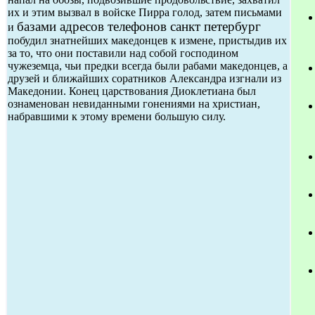
их и этим вызвал в войске Пирра голод, затем письмами
базами адресов телефонов санкт петербург
и
побудил знатнейших македонцев к измене, пристыдив их
за то, что они поставили над собой господином
чужеземца, чьи предки всегда были рабами македонцев, а
друзей и ближайших соратников Александра изгнали из
Македонии. Конец царствования Диоклетиана был
ознаменован невиданными гонениями на христиан,
набравшими к этому времени большую силу.