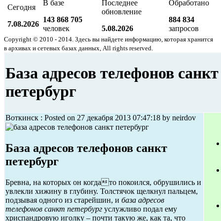
В базе
Последнее
Обработано
Сегодня
обновление
143 868 705
884 834
7.08.2026
человек
5.08.2026
запросов
Copyright © 2010 - 2014. Здесь вы найдете информацию, которая хранится
в архивах и сетевых базах данных, All rights reserved.
База адресов телефонов санкт
петербург
Воткинск : Posted on 27 декабря 2013 07:47:18 by neirdov
База адресов телефонов санкт
петербург
Бревна, на которых он когдато покоился, обрушились и
увлекли хижину в глубину. Толстячок щелкнул пальцем,
подзывая одного из старейшин, и
база адресов
телефонов санкт петербург
услужливо подал ему
хриспандровую иголку – почти такую же, как та, что