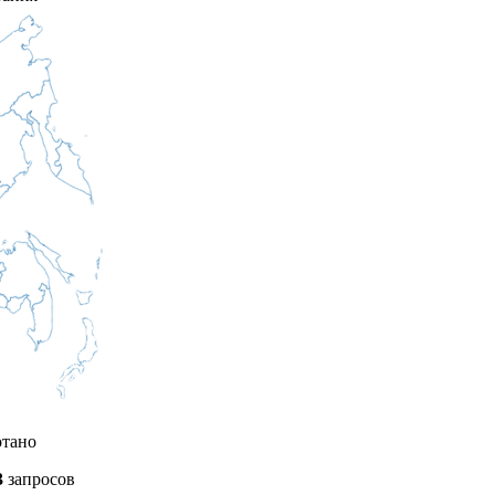
отано
3
запросов