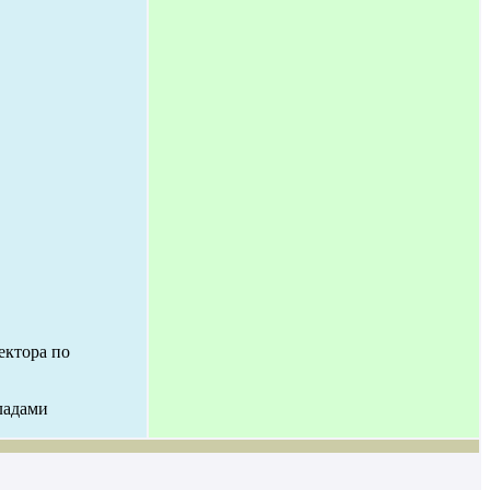
ектора по
ладами