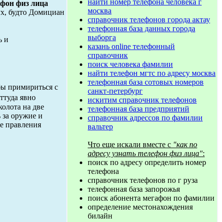
найти номер телефона человека г
ефон физ лица
москва
лух, будто Домициан
справочник телефонов города актау
телефонная база данных города
выборга
ь и
казань online телефонный
справочник
поиск человека фамилии
найти телефон мгтс по адресу москва
телефонная база сотовых номеров
бы примириться с
санкт-петербург
ттуда явно
искитим справочник телефонов
колота на две
телефонная база предприятий
 за оружие и
справочник адрессов по фамилии
ле правления
вальтер
Что еще искали вместе с
"как по
адресу узнать телефон физ лица"
:
поиск по адресу определить номер
телефона
справочник телефонов по г руза
телефонная база запорожья
поиск абонента мегафон по фамилии
определение местонахождения
билайн