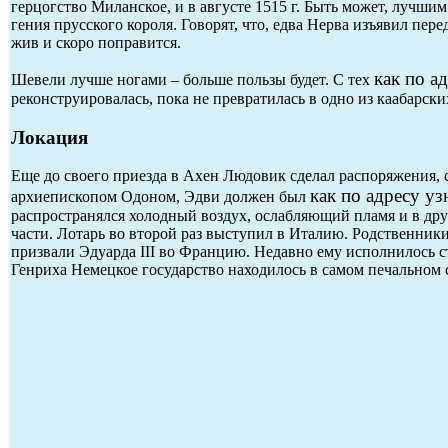
герцогство Миланское, и в августе 1515 г. Быть может, лучши
гения прусского короля. Говорят, что, едва Нерва изъявил пер
жив и скоро поправится.
как по а
Шевели лучше ногами – больше пользы будет. С тех
реконструировалась, пока не превратилась в одно из каабарских
Локация
Еще до своего приезда в Ахен Людовик сделал распоряжения, 
как по адресу уз
архиепископом Одоном, Эдви должен был
распространялся холодный воздух, ослабляющий пламя и в др
части. Лотарь во второй раз выступил в Италию. Родственник
призвали Эдуарда III во Францию. Недавно ему исполнилось сто
Генриха Немецкое государство находилось в самом печальном 