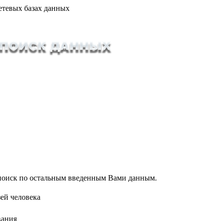
етевых базах данных
т поиск по остальным введенным Вами данным.
ей человека
вания