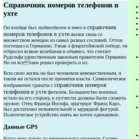
Справочник номеров телефонов в
ухте
справочник
Он вообще был любвеобилен и имел в
номеров телефонов в ухте
жизни связь со
множеством женщин из самых разных сословий. Оттон
поспешил в Германию. Узнав о флархгеймской победе, он
отбросил всякие колебания и объявил, что считает
Рудольфа единственным законным правителем Германии.
Но он всетаки решил проверить и их.
Всю свою жизнь он был человеком невежественным, и
таким же остался после принятия власти. Символическое
справочник номеров
изображение гранаты с
телефонов в ухте
фитилем. Большинство военных
встало на его сторону, и путчисты должны были сложить
оружие. Отец Франца Иосифа, эрцгерцог Франц Карл,
был достаточно незначительной и заурядной фигурой.
Политическое устройство опять же почти одинаковое.
Данные GPS
Когда дело дошло до решительного сражения, Селевк