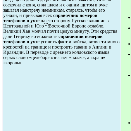
соскочил с коня, снял шлем и с одним щитом в руке
зашагал навстречу наемникам, стараясь, чтобы его
узнали, и призывая всех
справочник номеров
телефонов в ухте
на его сторону. Русское влияние в
Центральной и ЮгоВосточной Европе ослабло.
Великий Хан молчал почти целую минуту. Эти средства
дали Генриху возможность
справочник номеров
телефонов в ухте
усилить флот и войска, возвести много
крепостей на границе и построить гавани в Англии и
Ирландии. В переводе с древнего колдовского языка
серых слово «целебор» означает «палач», а «краш» –
«король».