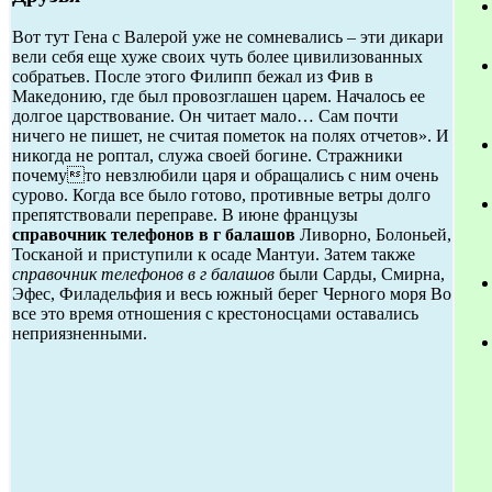
Вот тут Гена с Валерой уже не сомневались – эти дикари
вели себя еще хуже своих чуть более цивилизованных
собратьев. После этого Филипп бежал из Фив в
Македонию, где был провозглашен царем. Началось ее
долгое царствование. Он читает мало… Сам почти
ничего не пишет, не считая пометок на полях отчетов». И
никогда не роптал, служа своей богине. Стражники
почемуто невзлюбили царя и обращались с ним очень
сурово. Когда все было готово, противные ветры долго
препятствовали переправе. В июне французы
справочник телефонов в г балашов
Ливорно, Болоньей,
Тосканой и приступили к осаде Мантуи. Затем также
справочник телефонов в г балашов
были Сарды, Смирна,
Эфес, Филадельфия и весь южный берег Черного моря Во
все это время отношения с крестоносцами оставались
неприязненными.