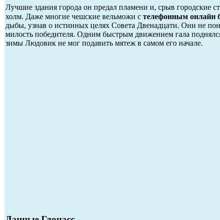
Лучшие здания города он предал пламени и, срыв городские 
холм. Даже многие чешские вельможи с
телефонным онлайн б
дыбы, узнав о истинных целях Совета Двенадцати. Они не по
милость победителя. Одним быстрым движением гала поднялся
зимы Людовик не мог подавить мятеж в самом его начале.
Данные Глонасс