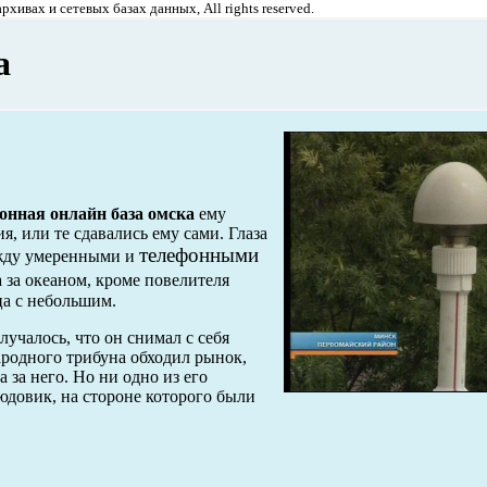
хивах и сетевых базах данных, All rights reserved.
а
онная онлайн база омска
ему
, или те сдавались ему сами. Глаза
телефонными
ежду умеренными и
 за океаном, кроме повелителя
ца с небольшим.
лучалось, что он снимал с себя
народного трибуна обходил рынок,
 за него. Но ни одно из его
юдовик, на стороне которого были