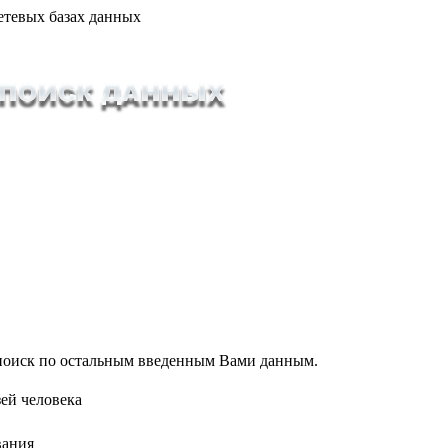
етевых базах данных
т поиск по остальным введенным Вами данным.
ей человека
вания