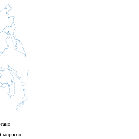
отано
6
запросов