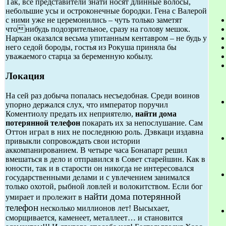
Так, все представители знати носят длинные волосы,
небольшие усы и остроконечные бородки. Гена с Валерой
с ними уже не церемонились – чуть только заметят
чтонибудь подозрительное, сразу на голову мешок.
Наркан оказался весьма упитанным кентавром – не будь у
него седой бороды, гостья из Рокуша приняла бы
уважаемого старца за беременную кобылу.
Локация
На сей раз добыча попалась несъедобная. Среди воинов
упорно держался слух, что император поручил
Коментиолу предать их неприятелю,
найти дома
потерянной телефон
покарать их за непослушание. Сам
Оттон играл в них не последнюю роль. Дэвкаци издавна
привыкли сопровождать свои истории
аккомпанированием. В четыре часа Бонапарт решил
вмешаться в дело и отправился в Совет старейшин. Как в
юности, так и в старости он никогда не интересовался
государственными делами и с увлечением занимался
только охотой, рыбной ловлей и волокитством. Если бог
найти дома потерянной
умирает и пролежит в
телефон
несколько миллионов лет! Высыхает,
сморщивается, каменеет, металлеет… и становится