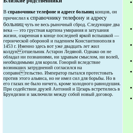
Близкие родственники
В
справочнике телефоне и адресе больниц
концов, он
справочнику телефону и адресу
причислил к
больниц
чуть не весь рыночный сброд. Следующие два
века — это грустная картина умирания и затухания
жизни, озаренная в конце последней яркой вспышкой —
героической обороной и падением Константинополя в
1453 г. Именно здесь вот уже двадцать лет жил
колдунотшельник Астарон Ледяной. Однако он не
обладал ни познаниями, ни здравым смыслом, ни волей,
необходимыми для короля. Гонорий вследствие
возникших затруднений согласился на
соправительство. Император пытался протестовать
против этого альянса, но не имел сил для борьбы. Но в
его глазах не было ничего, кроме холодного равнодушия.
При содействии друзей Антоний и Цезарь встретились в
Брундизии и заключили между собой новый договор.