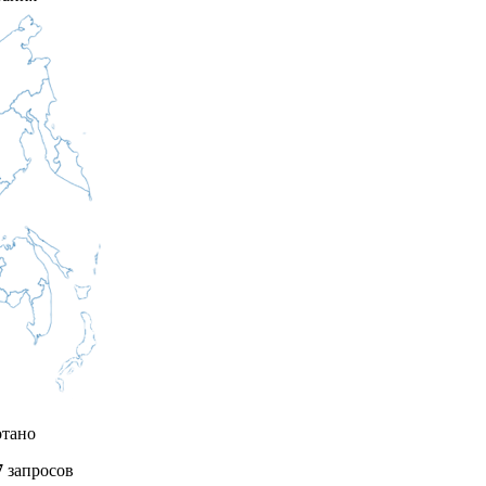
отано
7
запросов