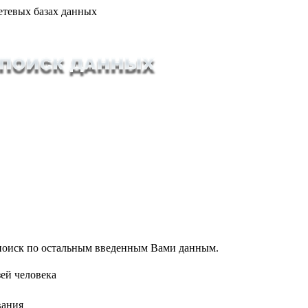
етевых базах данных
т поиск по остальным введенным Вами данным.
ей человека
вания