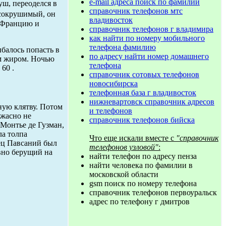
e-mail адреса поиск по фамилии
уш, переоделся в
справочник телефонов мтс
есокрушимый, он
владивосток
о Францию и
справочник телефонов г владимира
как найти по номеру мобильного
телефона фамилию
ыбалось попасть в
по адресу найти номер домашнего
ым жиром. Ночью
телефона
 60 .
справочник сотовых телефонов
новосибирска
телефонная база г владивосток
нижневартовск справочник адресов
ную клятву. Потом
и телефонов
ужасно не
справочник телефонов бийска
 Монтье де Гузман,
ла толпа
Что еще искали вместе с
"справочник
ец Павсаний был
телефонов узловой"
:
ивно берущий на
найти телефон по адресу пенза
найти человека по фамилии в
московской области
gsm поиск по номеру телефона
справочник телефонов первоуральск
адрес по телефону г дмитров