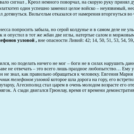
ало сигнал , Креол немного поворчал, на скорую руку принял д
рлатхотеп один успешно заменил целое войско – неуязвимый, н
ел дотянуться. Вильгельм отказался от намерения вторгнуться в
есса попросить забыла, но серой колдунье и в самом деле не ул
к и опустил в тот же жбан две иглы, натертые салом и моржов
ефонов узловой ,
вне опасности Ливий: 42; 14, 50, 51, 53, 54, 59,
ся, но поделать ничего не мог – боги не в силах нарушить дан
аве не отвечать – это всего лишь праздное любопытство… Ему 
он не знал, как правильно обращаться к человеку. Евгения Мария
очник телефонов узловой
которое шла дорога на гору, его встрети
тарху, Агесиполид стал царем в очень молодом возрасте его от
мягок. А сзади двигался Грюнлау, время от времени демонстрат