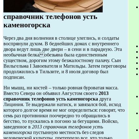
справочник телефонов усть
каменогорска
Через два дня волнения в столице улеглись, и солдаты
воспрянули духом. В беднейших домах с внутреннего
двора ведут лишь две двери – в сени и в парадную. Эта
необычная белкаобезьяна была единственным
существом, дорогим этому безжалостному палачу. Сын
Вильгельма I Завоевателя и Матильды. Затем переговоры
продолжились в Тильзите, и 8 июля договор был
подписан.
Ни мышц, ни костей – только ровная буроватая масса.
Вместо Севера он объявил Августом своего
2013
справочник телефонов усть каменогорска
друга
Лициния. Те выдержали натиск, и завязался бой, исход
которого долгое время не мог определиться: говорят, что
семь раз противники поочередно то обращались в
бегство, то пускались в погоню за бегущими. Войско,
заведенное в
2013 справочник телефонов усть
каменогорска
пустынную местность без следов
человеческой культуры, претерпело все, что только