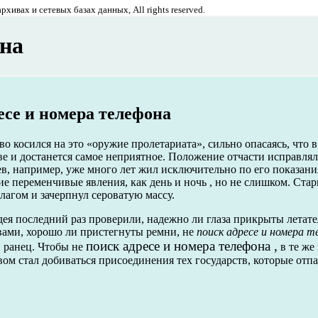
хивах и сетевых базах данных, All rights reserved.
она
есе и номера телефона
о косился на это «оружие пролетариата», сильно опасаясь, что в
ве и достанется самое неприятное. Положение отчасти исправлял
в, например, уже много лет жил исключительно по его показани
ие переменчивые явления, как день и ночь , но не слишком. Ста
лагом и зачерпнул сероватую массу.
ея последний раз проверили, надежно ли глаза прикрыты летат
ами, хорошо ли пристегнуты ремни, не
поиск адресе и номера т
поиск адресе и номера телефона ,
 ранец. Чтобы не
в те же 
ом стал добиваться присоединения тех государств, которые отпа