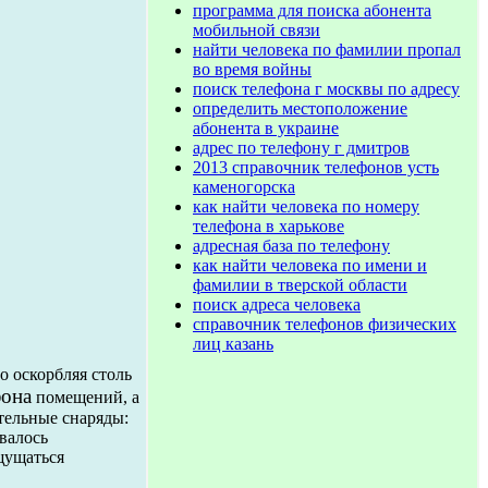
программа для поиска абонента
мобильной связи
найти человека по фамилии пропал
во время войны
поиск телефона г москвы по адресу
определить местоположение
абонента в украине
адрес по телефону г дмитров
2013 справочник телефонов усть
каменогорска
как найти человека по номеру
телефона в харькове
адресная база по телефону
как найти человека по имени и
фамилии в тверской области
поиск адреса человека
справочник телефонов физических
лиц казань
о оскорбляя столь
фона
помещений, а
тельные снаряды:
валось
щущаться