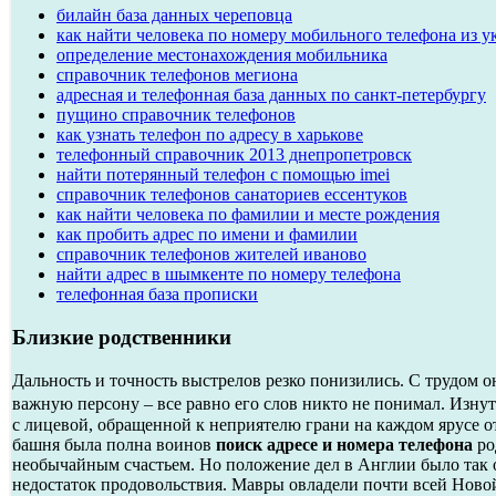
билайн база данных череповца
как найти человека по номеру мобильного телефона из 
определение местонахождения мобильника
справочник телефонов мегиона
адресная и телефонная база данных по санкт-петербургу
пущино справочник телефонов
как узнать телефон по адресу в харькове
телефонный справочник 2013 днепропетровск
найти потерянный телефон с помощью imei
справочник телефонов санаториев ессентуков
как найти человека по фамилии и месте рождения
как пробить адрес по имени и фамилии
справочник телефонов жителей иваново
найти адрес в шымкенте по номеру телефона
телефонная база прописки
Близкие родственники
Дальность и точность выстрелов резко понизились. С трудом о
важную персону – все равно его слов никто не понимал. Изнут
с лицевой, обращенной к неприятелю грани на каждом ярусе 
башня была полна воинов
поиск адресе и номера телефона
ро
необычайным счастьем. Но положение дел в Англии было так оп
недостаток продовольствия. Мавры овладели почти всей Новой 