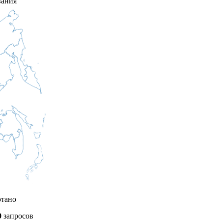
вания
отано
0
запросов