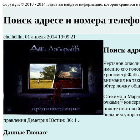
Copyright © 2010 - 2014. Здесь вы найдете информацию, которая хранится в ар
Поиск адресе и номера телеф
cheiheilin, 01 апреля 2014 19:09:21
Поиск адр
Чертанов опаслив
именно его голо
хронометр Фабье
внимания на так
обтер ложку обш
Стекимо и Марад
очкамиконсерв
полете почтовый
большим упорств
правления Деметрия Юстин: 36; 1 .
Данные Глонасс