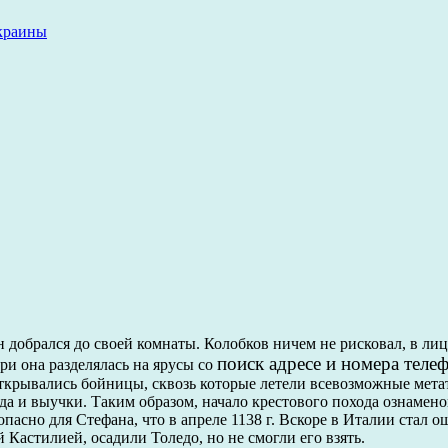
украины
н добрался до своей комнаты. Колобков ничем не рисковал, в лиц
поиск адресе и номера теле
ри она разделялась на ярусы со
открывались бойницы, сквозь которые летели всевозможные мета
да и выучки. Таким образом, начало крестового похода ознамено
асно для Стефана, что в апреле 1138 г. Вскоре в Италии стал о
Кастилией, осадили Толедо, но не смогли его взять.