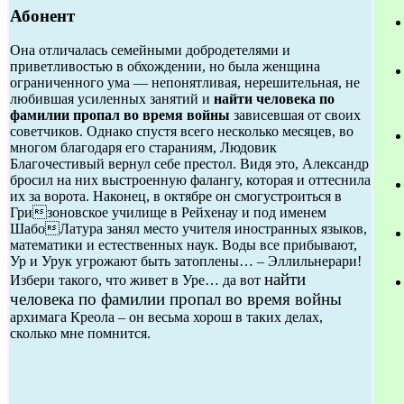
Абонент
Она отличалась семейными добродетелями и
приветливостью в обхождении, но была женщина
ограниченного ума — непонятливая, нерешительная, не
любившая усиленных занятий и
найти человека по
фамилии пропал во время войны
зависевшая от своих
советчиков. Однако спустя всего несколько месяцев, во
многом благодаря его стараниям, Людовик
Благочестивый вернул себе престол. Видя это, Александр
бросил на них выстроенную фалангу, которая и оттеснила
их за ворота. Наконец, в октябре он смогустроиться в
Гризоновское училище в Рейхенау и под именем
ШабоЛатура занял место учителя иностранных языков,
математики и естественных наук. Воды все прибывают,
Ур и Урук угрожают быть затоплены… – Эллильнерари!
найти
Избери такого, что живет в Уре… да вот
человека по фамилии пропал во время войны
архимага Креола – он весьма хорош в таких делах,
сколько мне помнится.