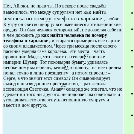
Нет, Айюки, не прав ты. Но вскоре после свадьбы
как найти
выяснилось, что между супругами нет
человека по номеру телефона в харькове ,
любви.
К утру он свез ко дворцу все имевшиеся артиллерийские
орудия. Он был человек осторожный, не дозволял себе ни
в чем доходить до
как найти человека по номеру
телефона в харькове ,
и старался примирить все партии
со своим владычеством. Через три месяца после своего
пасынка умерла сама королева. Эти места – часть
провинции Мадга, что лежит на северовостоке
империи Шумер. Тот поковырял бумагу, удивляясь
необычному материалу, зачемто плюнул на нее причем
попал точно в лицо президенту , а потом спросил: –
Серге, а что значит этот символ? Он символизирует
выход в неизведанное пространство, – разъяснила
всезнающая Светочка. Анаксандрид же ответил, что не
сделает ни того ни другого: не подобает им советовать и
уговаривать его отвергнуть неповинную супругу и
ввести в дом другую.