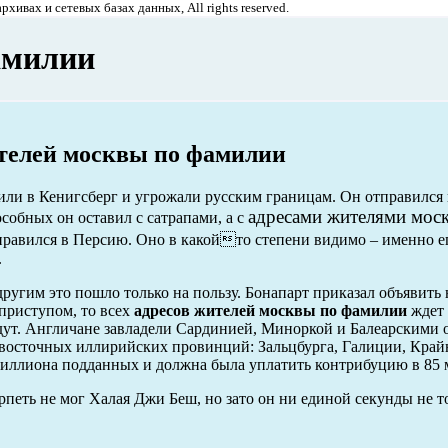
хивах и сетевых базах данных, All rights reserved.
амилии
телей москвы по фамилии
ли в Кенигсберг и угрожали русским границам. Он отправился 
адресами жителями мос
собных он оставил с сатрапами, а с
равился в Персию. Оно в какойто степени видимо – именно е
.
ругим это пошло только на пользу. Бонапарт приказал объявить 
 приступом, то всех
адресов жителей москвы по фамилии
ждет 
удут. Англичане завладели Сардинией, Миноркой и Балеарскими 
восточных иллирийских провинций: Зальцбурга, Галиции, Край
иллиона подданных и должна была уплатить контрибуцию в 85 
петь не мог Халая Джи Беш, но зато он ни единой секунды не т