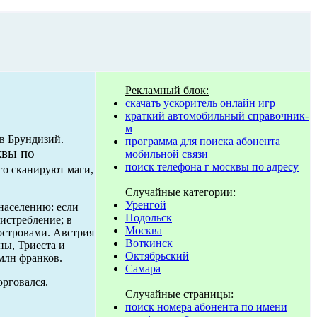
Рекламный блок:
скачать ускоритель онлайн игр
краткий автомобильный справочник-
м
в Брундизий.
программа для поиска абонента
квы по
мобильной связи
поиск телефона г москвы по адресу
го сканируют маги,
Случайные категории:
Уренгой
населению: если
Подольск
истребление; в
Москва
островами. Австрия
Воткинск
ны, Триеста и
Октябрьский
млн франков.
Самара
орговался.
Случайные страницы:
поиск номера абонента по имени