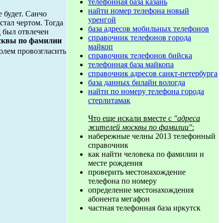
телефонная база казань
найти номер телефона новый
 будет. Санчо
уренгой
стал чертом. Тогда
база адресов мобильных телефонов
д был отвлечен
справочник телефонов города
осквы по фамилии
майкоп
ролем провозгласить
справочник телефонов бийска
телефонная база майкопа
справочник адресов санкт-петербурга
база данных билайн вологда
найти по номеру телефона города
стерлитамак
Что еще искали вместе с
"адреса
жителей москвы по фамилии"
:
набережные челны 2013 телефонный
справочник
как найти человека по фамилии и
месте рождения
проверить местонахождение
телефона по номеру
определение местонахождения
абонента мегафон
частная телефонная база иркутск