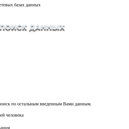
етевых базах данных
т поиск по остальным введенным Вами данным.
ей человека
вания