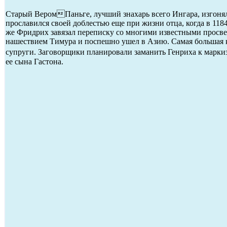
Старый ВеромПаньге, лучший знахарь всего Ингара, изгонял з
прославился своей доблестью еще при жизни отца, когда в 1184
же Фридрих завязал переписку со многими известными просвети
нашествием Тимура и поспешно ушел в Азию. Самая большая к
супруги. Заговорщики планировали заманить Генриха к марки
ее сына Гастона.