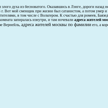
лого духа из бесноватого. Оказавшись в Лэнге, дороги назад не
 г. Вот мой сменщик при жизни был сатанистом, а потом умер и 
телями, в том числе с Вольтером. К счастью для ромеев, Баязе
омната запиралась изнутри, и там ночевали
адреса жителей м
адреса жителей москвы по фамилии
зе Вернейль,
его, а ко