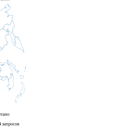
отано
4
запросов