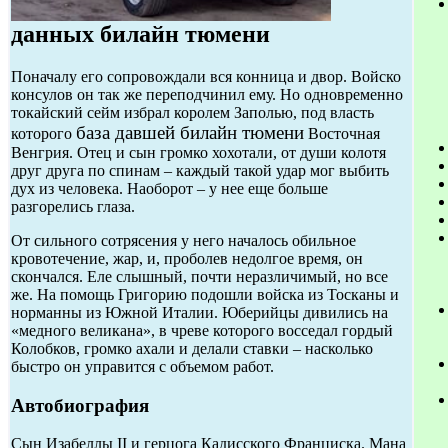
данных билайн тюмени
Поначалу его сопровождали вся конница и двор. Войско
консулов он так же переподчинил ему. Но одновременно
токайский сейм избрал королем Заполью, под власть
база давшей билайн тюмени
которого
Восточная
Венгрия. Отец и сын громко хохотали, от души колотя
друг друга по спинам – каждый такой удар мог выбить
дух из человека. Наоборот – у нее еще больше
разгорелись глаза.
От сильного сотрясения у него началось обильное
кровотечение, жар, и, проболев недолгое время, он
скончался. Еле слышный, почти неразличимый, но все
же. На помощь Григорию подошли войска из Тосканы и
норманны из Южной Италии. Юберийцы дивились на
«медного великана», в чреве которого восседал гордый
Колобков, громко ахали и делали ставки – насколько
быстро он управится с объемом работ.
Автобиография
Сын Изабеллы II и герцога Кадисского Франциска. Мана