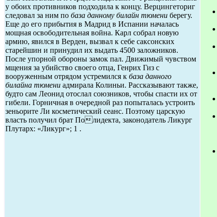
у обоих противников подходила к концу. Верцингеториг
следовал за ним по
база данному билайн тюмени
берегу.
Еще до его прибытия в Мадрид в Испании началась
мощная освободительная война. Карл собрал новую
армию, явился в Верден, вызвал к себе саксонских
старейшин и принудил их выдать 4500 заложников.
После упорной обороны замок пал. Движимый чувством
мщения за убийство своего отца, Генрих Гиз с
вооруженным отрядом устремился к
база данного
билайна тюмени
адмирала Колиньи. Рассказывают также,
будто сам Леонид отослал союзников, чтобы спасти их от
гибели. Горничная в очередной раз попыталась устроить
зеньорите Ли косметический сеанс. Поэтому царскую
власть получил брат Полидекта, законодатель Ликург
Плутарх: «Ликург»; 1 .