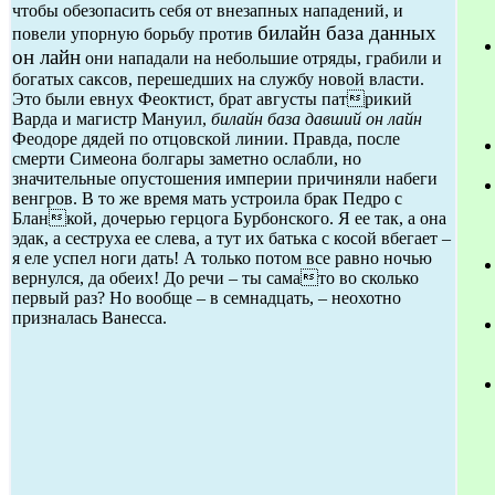
чтобы обезопасить себя от внезапных нападений, и
билайн база данных
повели упорную борьбу против
он лайн
они нападали на небольшие отряды, грабили и
богатых саксов, перешедших на службу новой власти.
Это были евнух Феоктист, брат августы патрикий
Варда и магистр Мануил,
билайн база давший он лайн
Феодоре дядей по отцовской линии. Правда, после
смерти Симеона болгары заметно ослабли, но
значительные опустошения империи причиняли набеги
венгров. В то же время мать устроила брак Педро с
Бланкой, дочерью герцога Бурбонского. Я ее так, а она
эдак, а сеструха ее слева, а тут их батька с косой вбегает –
я еле успел ноги дать! А только потом все равно ночью
вернулся, да обеих! До речи – ты самато во сколько
первый раз? Но вообще – в семнадцать, – неохотно
призналась Ванесса.