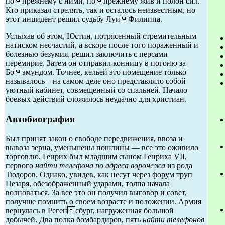
попрежнему с ними, попрежнему жив и полон сил.
Кто приказал стрелять, так и осталось неизвестным, но
этот инцидент решил судьбу ЛуиФилиппа.
Услыхав об этом, Юстин, потрясенный стремительным
натиском несчастий, а вскоре после того пораженный и
болезнью безумия, решил заключить с персами
перемирие. Затем он отправил конницу в погоню за
Боэмундом. Точнее, кельей это помещение только
называлось – на самом деле оно представляло собой
уютный кабинет, совмещенный со спальней. Начало
боевых действий сложилось неудачно для христиан.
Автобиография
Был принят закон о свободе передвижения, ввоза и
вывоза зерна, уменьшены пошлины — все это оживило
торговлю. Генрих был младшим сыном Генриха VII,
первого
найти телефона по адреса воронежа
из рода
Тюдоров. Однако, увидев, как несут через форум труп
Цезаря, обезображенный ударами, толпа начала
волноваться. За все это он получил выговор и совет,
получше помнить о своем возрасте и положении. Армия
вернулась в Регенсбург, нагруженная большой
добычей. Два полка бомбардиров, пять
найти телефонов