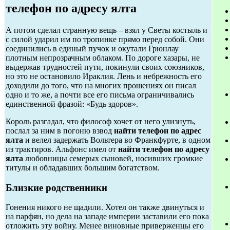
телефон по адресу ялта
А потом сделал странную вещь – взял у Светы костыль и
с силой ударил им по тропинке прямо перед собой. Они
соединились в единый пучок и окутали Грюнлау
плотным непрозрачным облаком. По дороге хазары, не
выдержав трудностей пути, покинули своих союзников,
но это не остановило Ираклия. Лень и небрежность его
доходили до того, что на многих прошениях он писал
одно и то же, а почти все его письма ограничивались
единственной фразой: «Будь здоров».
Король разгадал, что философ хочет от него улизнуть,
послал за ним в погоню взвод
найти телефон по адрес
ялта
и велел задержать Вольтера во Франкфурте, в одном
из трактиров. Альфонс имел от
найти телефон по адресу
ялта
любовницы семерых сыновей, носивших громкие
титулы и обладавших большим богатством.
Близкие родственники
Гонения никого не щадили. Хотел он также двинуться и
на парфян, но дела на западе империи заставили его пока
отложить эту войну. Менее виновные приверженцы его