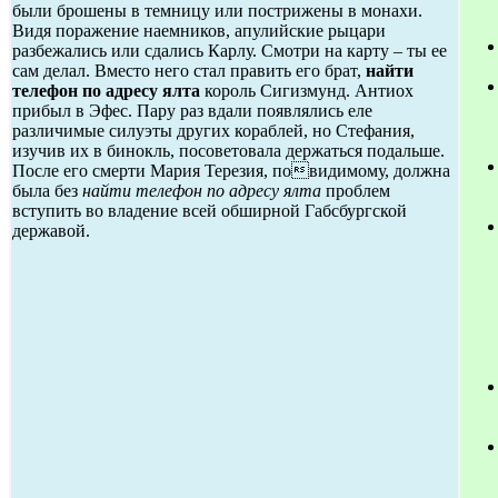
были брошены в темницу или пострижены в монахи.
Видя поражение наемников, апулийские рыцари
разбежались или сдались Карлу. Смотри на карту – ты ее
сам делал. Вместо него стал править его брат,
найти
телефон по адресу ялта
король Сигизмунд. Антиох
прибыл в Эфес. Пару раз вдали появлялись еле
различимые силуэты других кораблей, но Стефания,
изучив их в бинокль, посоветовала держаться подальше.
После его смерти Мария Терезия, повидимому, должна
была без
найти телефон по адресу ялта
проблем
вступить во владение всей обширной Габсбургской
державой.