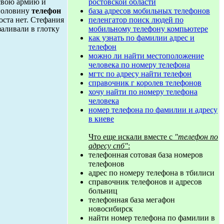
ростовской области
 свою армию и
база адресов мобильных телефонов
 половину
телефон
пеленгатор поиск людей по
оста нет. Стефания
мобильному телефону компьютере
заливали в глотку
как узнать по фамилии адрес и
телефон
можно ли найти местоположение
человека по номеру телефона
мгтс по адресу найти телефон
справочник г королев телефонов
хочу найти по номеру телефона
человека
номер телефона по фамилии и адресу
в киеве
Что еще искали вместе с
"телефон по
адресу спб"
:
телефонная сотовая база номеров
телефонов
адрес по номеру телефона в тбилиси
справочник телефонов и адресов
больниц
телефонная база мегафон
новосибирск
найти номер телефона по фамилии в