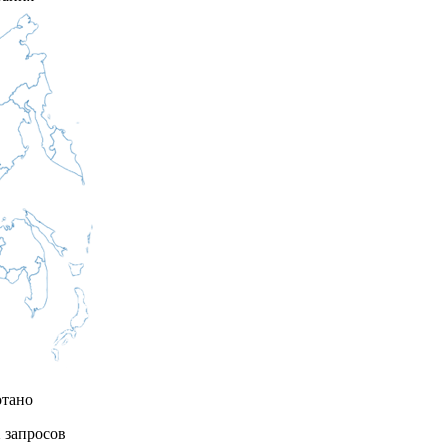
отано
1
запросов