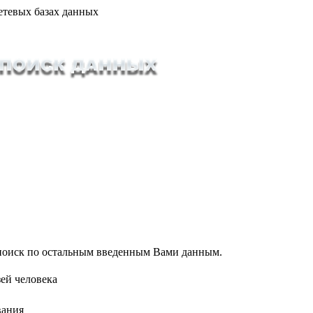
етевых базах данных
т поиск по остальным введенным Вами данным.
ей человека
вания