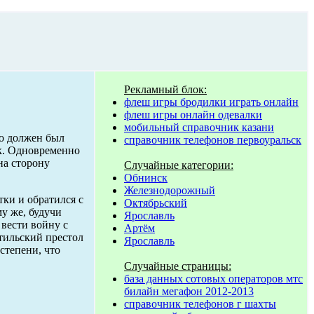
Рекламный блок:
флеш игры бродилки играть онлайн
флеш игры онлайн одевалки
мобильный справочник казани
но должен был
справочник телефонов первоуральск
ок. Одновременно
на сторону
Случайные категории:
Обнинск
Железнодорожный
тки и обратился с
Октябрьский
у же, будучи
Ярославль
 вести войну с
Артём
тильский престол
Ярославль
степени, что
Случайные страницы:
база данных сотовых операторов мтс
билайн мегафон 2012-2013
справочник телефонов г шахты