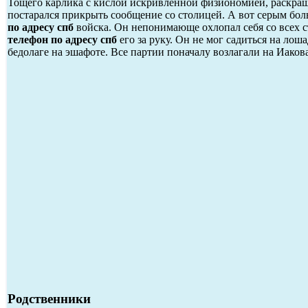
Тощего карлика с кислой искривленной физиономией, раскраш
постарался прикрыть сообщение со столицей. А вот серым бол
по адресу спб
войска. Он непонимающе охлопал себя со всех сто
телефон по адресу спб
его за руку. Он не мог садиться на лоша
бедолаге на эшафоте. Все партии поначалу возлагали на Иако
Родственники