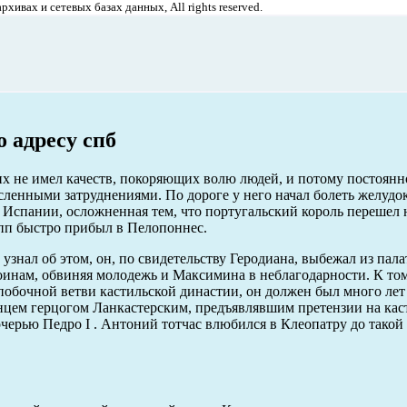
хивах и сетевых базах данных, All rights reserved.
 адресу спб
х не имел качеств, покоряющих волю людей, и потому постоян
исленными затруднениями. По дороге у него начал болеть желуд
в Испании, осложненная тем, что португальский король перешел 
пп быстро прибыл в Пелопоннес.
узнал об этом, он, по свидетельству Геродиана, выбежал из пала
оинам, обвиняя молодежь и Максимина в неблагодарности. К том
побочной ветви кастильской династии, он должен был много лет
цем герцогом Ланкастерским, предъявлявшим претензии на кас
очерью Педро I . Антоний тотчас влюбился в Клеопатру до такой 