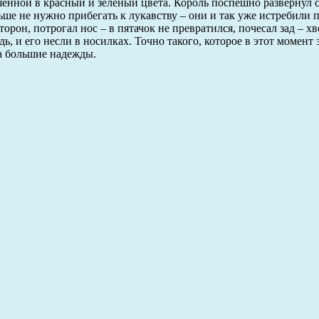
енной в красный и зеленый цвета. Король поспешно развернул
ьше не нужно прибегать к лукавству – они и так уже истребили
рон, потрогал нос – в пятачок не превратился, почесал зад – хв
дь, и его несли в носилках. Точно такого, которое в этот момент 
ва большие надежды.