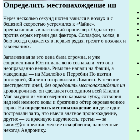
Определить местонахождение ип
Через несколько секунд шотел взвился в воздух и с
бешеной скоростью устремился к «Чайке»,
превратившись в настоящий пропеллер. Однако тут
против серых играли два фактора. Солдафон, вояка, в
бою всегда сражается в первых рядах, грезит о походах и
завоеваниях.
Заплаченная за это цена была огромна, и уже
современники Юстиниана ясно сознавали, что она
неоправданно велика. Римляне напали на Факий, а
македонцы — на Маллойю в Перребии По взятии
последней, Филипп отправился к Лимнею. В течение
шестидесяти дней, без
определить местонахождение ип
кровопролития, он сделался господином всей Италии.
Маг выудил из многомерного кармана губку, сотворил
над ней немного воды и брезгливо обтер окровавленное
горло. На
определить местонахождение ип
деле одни
пострадали за то, что имели знатное происхождение,
другие — за красивую наружность, третьи — за
какието прежние мелкие оскорбления, нанесенные
некогда Андронику.