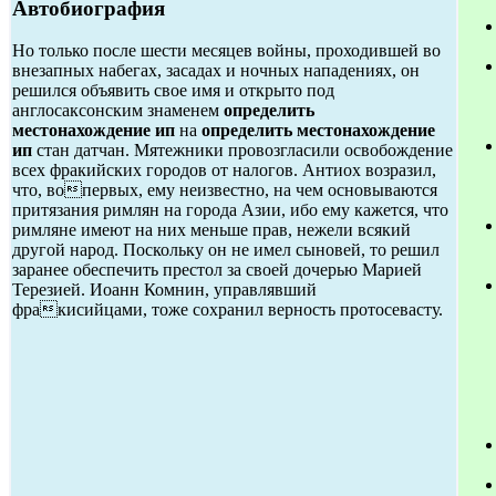
Автобиография
Но только после шести месяцев войны, проходившей во
внезапных набегах, засадах и ночных нападениях, он
решился объявить свое имя и открыто под
англосаксонским знаменем
определить
местонахождение ип
на
определить местонахождение
ип
стан датчан. Мятежники провозгласили освобождение
всех фракийских городов от налогов. Антиох возразил,
что, вопервых, ему неизвестно, на чем основываются
притязания римлян на города Азии, ибо ему кажется, что
римляне имеют на них меньше прав, нежели всякий
другой народ. Поскольку он не имел сыновей, то решил
заранее обеспечить престол за своей дочерью Марией
Терезией. Иоанн Комнин, управлявший
фракисийцами, тоже сохранил верность протосевасту.