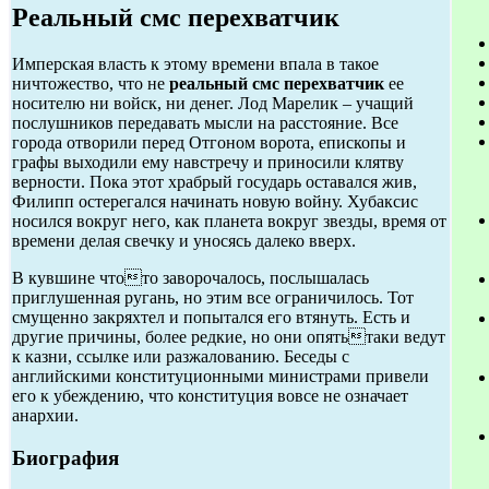
Реальный смс перехватчик
Имперская власть к этому времени впала в такое
ничтожество, что не
реальный смс перехватчик
ее
носителю ни войск, ни денег. Лод Марелик – учащий
послушников передавать мысли на расстояние. Все
города отворили перед Отгоном ворота, епископы и
графы выходили ему навстречу и приносили клятву
верности. Пока этот храбрый государь оставался жив,
Филипп остерегался начинать новую войну. Хубаксис
носился вокруг него, как планета вокруг звезды, время от
времени делая свечку и уносясь далеко вверх.
В кувшине чтото заворочалось, послышалась
приглушенная ругань, но этим все ограничилось. Тот
смущенно закряхтел и попытался его втянуть. Есть и
другие причины, более редкие, но они опятьтаки ведут
к казни, ссылке или разжалованию. Беседы с
английскими конституционными министрами привели
его к убеждению, что конституция вовсе не означает
анархии.
Биография