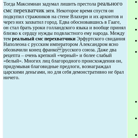
реального
Тогда Максимиан задумал лишить престола
смс перехватчик
зятя. Некоторое время спустя он
подкупил стражников на стене Влахерн и их архонтов и
через них захватил город. Едва обосновавшись в Гааге,
он стал брать уроки голландского языка и вообще принял
близко к сердцу нужды подвластного ему народа. Между
тем
реальный смс перехватчики
Эрфуртского свидания
Наполеона с русским императором Александром ясно
обозначили конец франкорусского союза. Даже два
рецепта – очень крепкий «черный» и более слабый
«белый». Многих лиц благородного происхождения он,
придумывая благовидные предлоги, вознаграждал
царскими деньгами, но для себя демонстративно не брал
ничего.